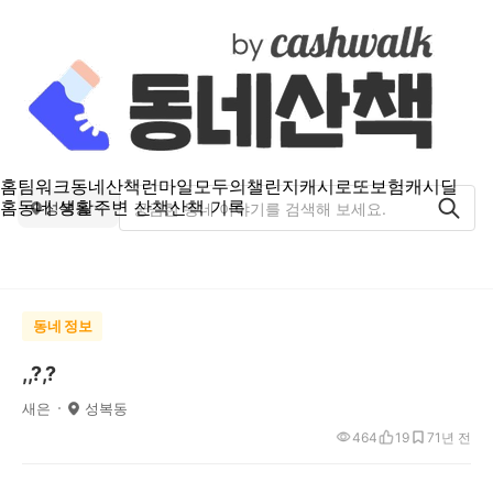
홈
팀워크
동네산책
런마일
모두의챌린지
캐시로또
보험
캐시딜
홈
동네 생활
주변 산책
산책 기록
성복동
동네 정보
,,?,?
새은
성복동
464
19
7
1년 전
.