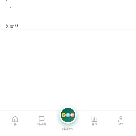
...,
댓글 0
7
21
42
홈
캐시톡
통계
MY
캐시로또