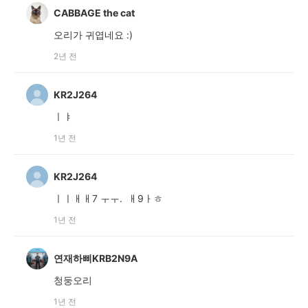
CABBAGE the cat
오리가 귀엽네요 :)
2년 전
KR2J264
ㅣㅑ
1년 전
KR2J264
ㅣㅣㅐㅐ7 ㅜㅜ. ㅐ9ㅏㅎ
1년 전
연재하삐KRB2N9A
청둥오리
1년 전