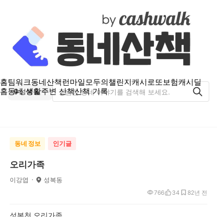
홈
팀워크
동네산책
런마일
모두의챌린지
캐시로또
보험
캐시딜
홈
동네 생활
주변 산책
산책 기록
성복동
동네 정보
인기글
오리가족
이강엽
성복동
766
34
8
2년 전
성복천 오리가족