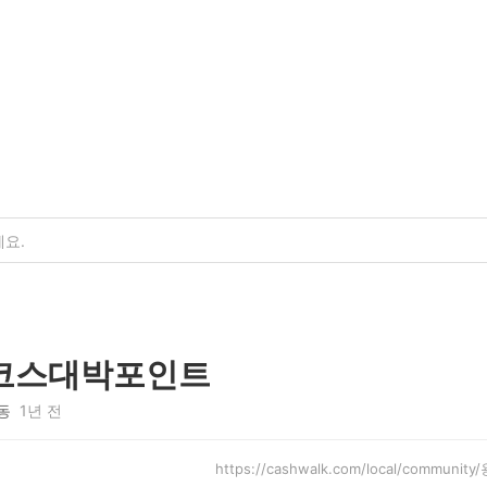
코스대박포인트
동
1년 전
https://cashwalk.com/local/communi