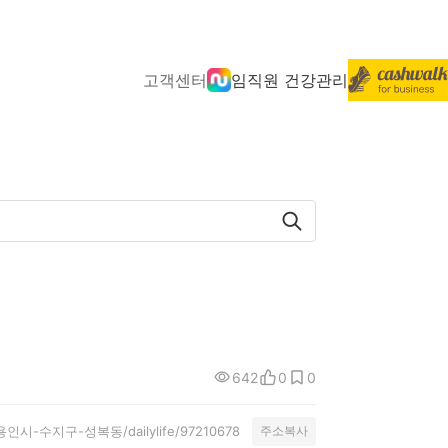
고객센터
임직원 건강관리
642
0
0
ty/용인시-수지구-성복동/dailylife/97210678
주소복사