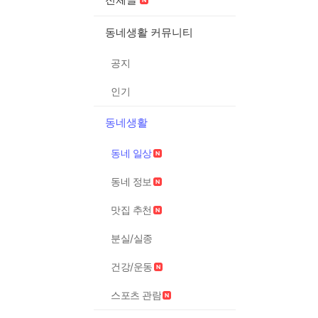
동네생활 커뮤니티
공지
인기
동네생활
동네 일상
동네 정보
맛집 추천
분실/실종
건강/운동
스포츠 관람