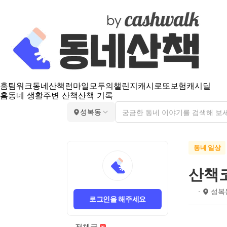
홈
팀워크
동네산책
런마일
모두의챌린지
캐시로또
보험
캐시딜
홈
동네 생활
주변 산책
산책 기록
성복동
동네 일상
산책
ﾠ
성복
로그인을 해주세요
전체글