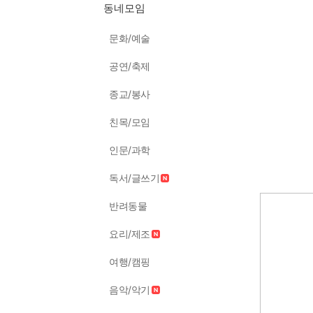
동네모임
문화/예술
공연/축제
종교/봉사
친목/모임
인문/과학
독서/글쓰기
반려동물
요리/제조
여행/캠핑
음악/악기