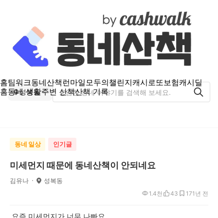
홈
팀워크
동네산책
런마일
모두의챌린지
캐시로또
보험
캐시딜
홈
동네 생활
주변 산책
산책 기록
성복동
동네 일상
인기글
미세먼지 때문에 동네산책이 안되네요
김유나
성복동
1.4천
43
17
1년 전
요즘 미세먼지가 너무 나빠요.