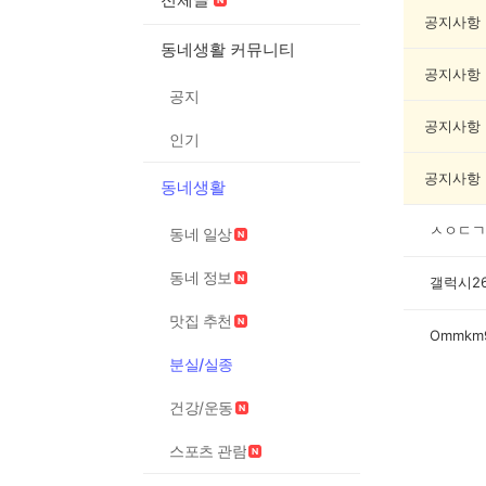
실
종
공지사항
게
동네생활 커뮤니티
시
공지사항
글
공지
목
록
공지사항
인기
공지사항
동네생활
ㅅㅇㄷㄱ
동네 일상
동네 정보
갤럭시2
맛집 추천
Ommkm
분실/실종
건강/운동
스포츠 관람