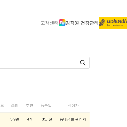
고객센터
임직원 건강관리
정보
조회
추천
등록일
작성자
3.9만
44
3일 전
동네생활 관리자