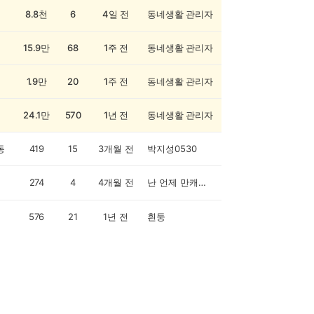
8.8천
6
4일 전
동네생활 관리자
15.9만
68
1주 전
동네생활 관리자
1.9만
20
1주 전
동네생활 관리자
24.1만
570
1년 전
동네생활 관리자
동
419
15
3개월 전
박지성0530
274
4
4개월 전
난 언제 만캐시 당첨되나
576
21
1년 전
흰둥