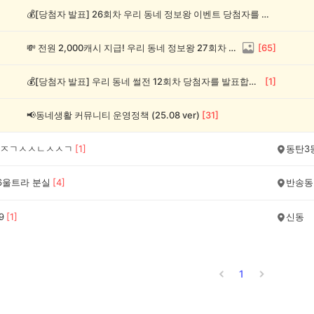
💰[당첨자 발표] 26회차 우리 동네 정보왕 이벤트 당첨자를 발표합니다!
💸 전원 2,000캐시 지급! 우리 동네 정보왕 27회차 (~8/10)
[
65
]
💰[당첨자 발표] 우리 동네 썰전 12회차 당첨자를 발표합니다!
[
1
]
📢동네생활 커뮤니티 운영정책 (25.08 ver)
[
31
]
ㅈㄱㅅㅅㄴㅅㅅㄱ
[
1
]
동탄3
6울트라 분실
[
4
]
반송동
9
[
1
]
신동
1