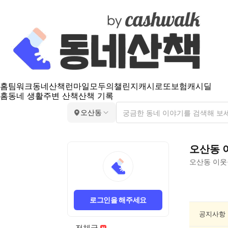
홈
팀워크
동네산책
런마일
모두의챌린지
캐시로또
보험
캐시딜
홈
동네 생활
주변 산책
산책 기록
오산동
오산동
오산동
이웃
오
산
로그인을 해주세요
동
분
공지사항
실/
전체글