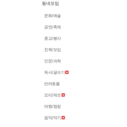
동네모임
문화/예술
공연/축제
종교/봉사
친목/모임
인문/과학
독서/글쓰기
반려동물
요리/제조
여행/캠핑
음악/악기