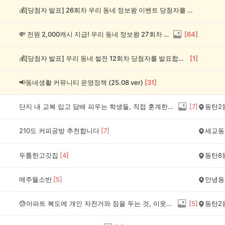
💰[당첨자 발표] 26회차 우리 동네 정보왕 이벤트 당첨자를 발표합니다!
💸 전원 2,000캐시 지급! 우리 동네 정보왕 27회차 (~8/10)
[
64
]
💰[당첨자 발표] 우리 동네 썰전 12회차 당첨자를 발표합니다!
[
1
]
📢동네생활 커뮤니티 운영정책 (25.08 ver)
[
31
]
단지 내 교복 입고 담배 피우는 학생들, 직접 훈계한다 vs 조용히 신고만 한다
[
7
]
동탄2
210도 커피공방 추천합니다
[
7
]
세교동
두툼한고깃집
[
4
]
동탄8
메주뜰소반
[
5
]
안녕동
😓아파트 복도에 개인 자전거와 짐을 두는 것, 이웃을 향한 민폐일까요?
[
5
]
동탄2