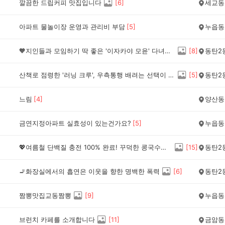
깔끔한 드립커피 맛집입니다
[
6
]
세교동
아파트 물놀이장 운영과 관리비 부담
[
5
]
누읍동
🧡지인들과 모임하기 딱 좋은 '이자카야 모윤' 다녀왔어요
[
8
]
동탄2
산책로 점령한 '러닝 크루', 우측통행 배려는 선택이 아닌 필수 아닐까요?
[
5
]
동탄2
느림
[
4
]
양산동
금연지정아파트 실효성이 있는건가요?
[
5
]
누읍동
💖여름철 단백질 충전 100% 완료! 꾸덕한 콩국수와 속 꽉 찬 왕만두의 완벽 조합 '아빠손칼국수'
[
15
]
동탄2
🚬화장실에서의 흡연은 이웃을 향한 명백한 폭력
[
6
]
동탄2
짬뽕맛집교동짬뽕
[
9
]
누읍동
브런치 카페를 소개합니다
[
11
]
금암동