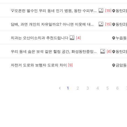
💡오픈런 필수인 우리 동네 인기 병원, 동탄 수피부과 방문 꿀팁
[
19
]
동탄2
담배, 과연 개인의 자유일까요? 아니면 이웃에 대한 폭력일까요?
[
15
]
동탄2
치과는 오산미소치과 추천드립니다
[
4
]
누읍동
우리 동네 숨은 보석 같은 힐링 공간, 화성동탄중앙도서관 방문 후기 🌿
[
6
]
동탄2
자전거 도로와 보행자 도로의 차이
[
9
]
금암동
1
2
3
4
5
6