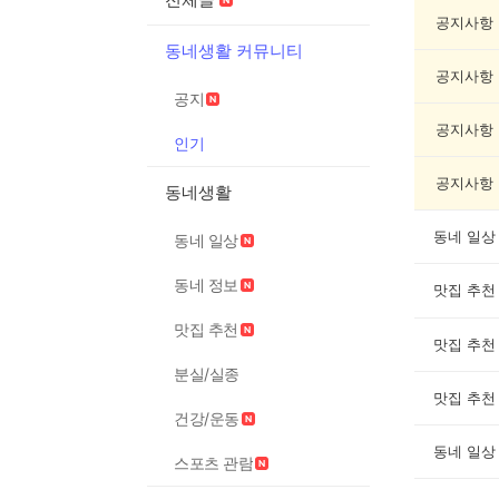
글
게
공지사항
시
동네생활 커뮤니티
글
공지사항
목
공지
록
공지사항
인기
공지사항
동네생활
동네 일상
동네 일상
동네 정보
맛집 추천
맛집 추천
맛집 추천
분실/실종
맛집 추천
건강/운동
동네 일상
스포츠 관람