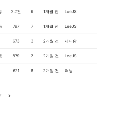
동
2.2천
6
1개월 전
LeeJS
동
797
7
1개월 전
LeeJS
673
3
2개월 전
제니왕
동
879
2
2개월 전
LeeJS
621
6
2개월 전
혀닝
7