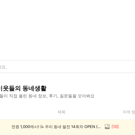
이웃들의 동네생활
이 직접 올린 동네 정보, 후기, 질문들을 모아봐요
제목
지역 
전원 1,000캐시! 🥳 우리 동네 썰전 14회차 OPEN (~8/17)
[
10
]