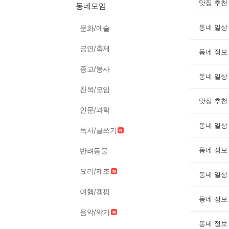
맛집 추천
동네모임
동네 일상
문화/예술
공연/축제
동네 정보
종교/봉사
동네 일상
친목/모임
맛집 추천
인문/과학
동네 일상
독서/글쓰기
동네 정보
반려동물
요리/제조
동네 일상
여행/캠핑
동네 정보
음악/악기
동네 정보