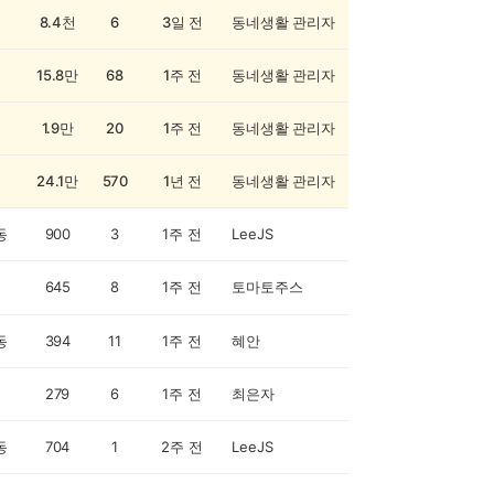
8.4천
6
3일 전
동네생활 관리자
15.8만
68
1주 전
동네생활 관리자
1.9만
20
1주 전
동네생활 관리자
24.1만
570
1년 전
동네생활 관리자
동
900
3
1주 전
LeeJS
645
8
1주 전
토마토주스
동
394
11
1주 전
혜안
279
6
1주 전
최은자
동
704
1
2주 전
LeeJS