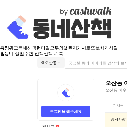
홈
팀워크
동네산책
런마일
모두의챌린지
캐시로또
보험
캐시딜
홈
동네 생활
주변 산책
산책 기록
오산동
오산동
오산동
이웃들
오
게시판
산
로그인을 해주세요
동
인
공지사항
기
전체글