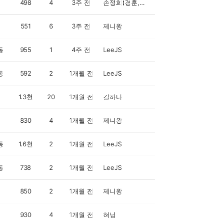
498
4
3주 전
손정희(경훈,채현 맘)
551
6
3주 전
제니왕
동
955
1
4주 전
LeeJS
동
592
2
1개월 전
LeeJS
1.3천
20
1개월 전
길하나
830
4
1개월 전
제니왕
동
1.6천
2
1개월 전
LeeJS
동
738
2
1개월 전
LeeJS
850
2
1개월 전
제니왕
930
4
1개월 전
혀닝