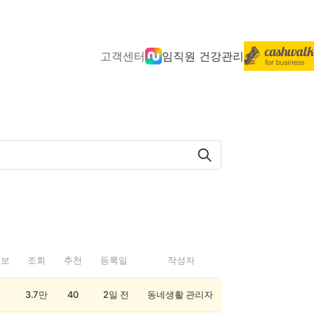
고객센터
임직원 건강관리
정보
조회
추천
등록일
작성자
3.7만
40
2일 전
동네생활 관리자