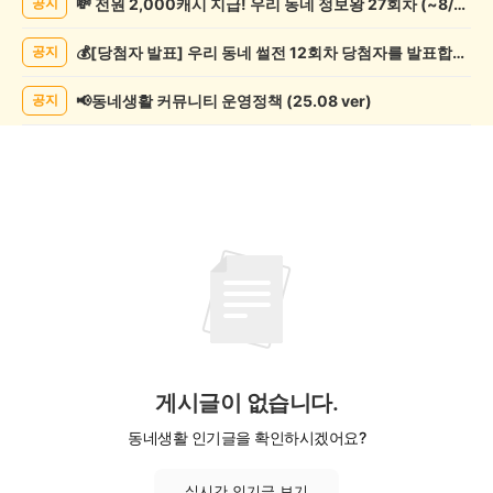
💸 전원 2,000캐시 지급! 우리 동네 정보왕 27회차 (~8/10)
공지
쓰
기
💰[당첨자 발표] 우리 동네 썰전 12회차 당첨자를 발표합니다!
공지
게
시
글
📢동네생활 커뮤니티 운영정책 (25.08 ver)
공지
목
록
게시글이 없습니다.
동네생활 인기글을 확인하시겠어요?
실시간 인기글 보기