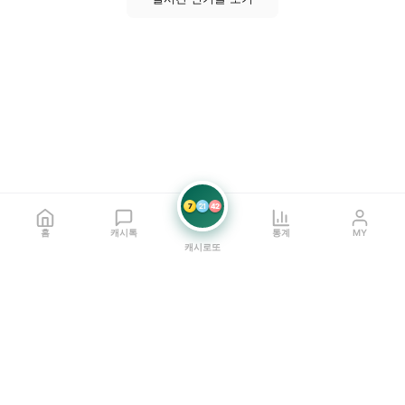
7
21
42
홈
캐시톡
통계
MY
캐시로또