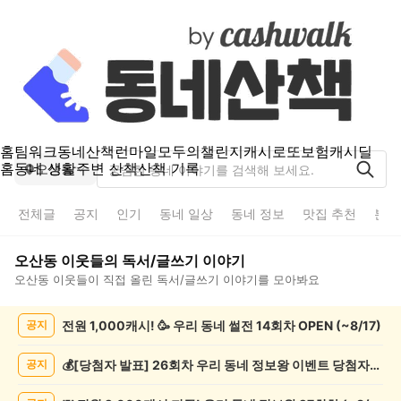
홈
팀워크
동네산책
런마일
모두의챌린지
캐시로또
보험
캐시딜
홈
동네 생활
주변 산책
산책 기록
오산동
전체글
공지
인기
동네 일상
동네 정보
맛집 추천
분실
오산동
이웃들의
독서/글쓰기
이야기
오산동
이웃들이 직접 올린
독서/글쓰기
이야기를 모아봐요
오
전원 1,000캐시! 🥳 우리 동네 썰전 14회차 OPEN (~8/17)
공지
산
동
독
💰[당첨자 발표] 26회차 우리 동네 정보왕 이벤트 당첨자를 발표합니다!
공지
서/
글