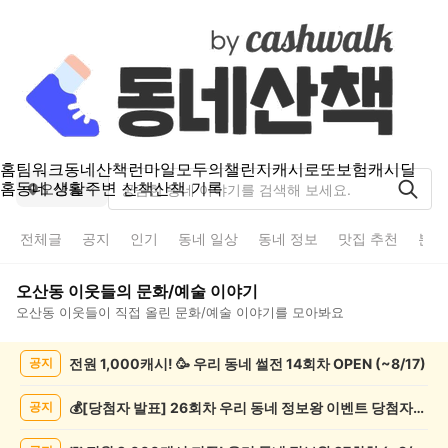
홈
팀워크
동네산책
런마일
모두의챌린지
캐시로또
보험
캐시딜
홈
동네 생활
주변 산책
산책 기록
오산동
전체글
공지
인기
동네 일상
동네 정보
맛집 추천
분실
오산동
이웃들의
문화/예술
이야기
오산동
이웃들이 직접 올린
문화/예술
이야기를 모아봐요
오
전원 1,000캐시! 🥳 우리 동네 썰전 14회차 OPEN (~8/17)
공지
산
동
문
💰[당첨자 발표] 26회차 우리 동네 정보왕 이벤트 당첨자를 발표합니다!
공지
화/
예