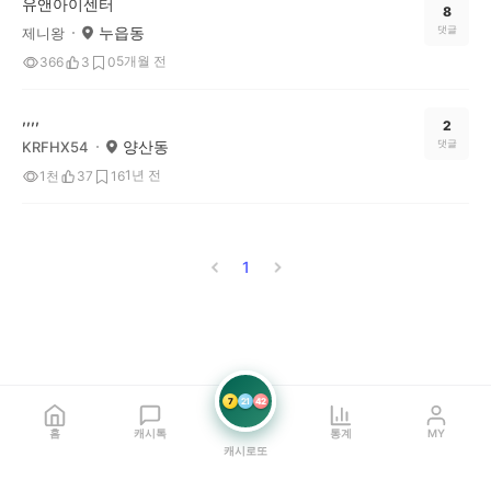
유앤아이센터
8
누읍동
댓글
제니왕
5개월 전
366
3
0
,,,,
2
양산동
댓글
KRFHX54
1년 전
1천
37
16
1
7
21
42
홈
캐시톡
통계
MY
캐시로또