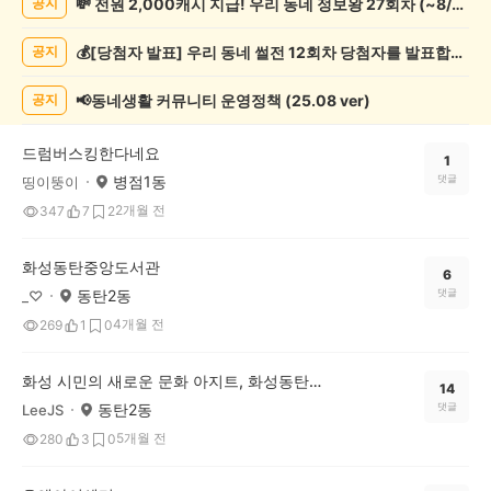
💸 전원 2,000캐시 지급! 우리 동네 정보왕 27회차 (~8/10)
공지
술
게
💰[당첨자 발표] 우리 동네 썰전 12회차 당첨자를 발표합니다!
공지
시
글
목
📢동네생활 커뮤니티 운영정책 (25.08 ver)
공지
록
드럼버스킹한다네요
1
병점1동
댓글
띵이뚱이
2개월 전
347
7
2
화성동탄중앙도서관
6
동탄2동
댓글
_♡
4개월 전
269
1
0
화성 시민의 새로운 문화 아지트, 화성동탄중앙도서관 완벽 탐방기
14
동탄2동
댓글
LeeJS
5개월 전
280
3
0