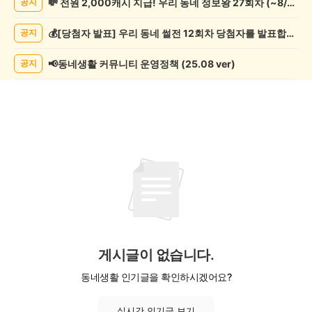
💸 전원 2,000캐시 지급! 우리 동네 정보왕 27회차 (~8/10)
공지
제
게
💰[당첨자 발표] 우리 동네 썰전 12회차 당첨자를 발표합니다!
공지
시
글
목
📢동네생활 커뮤니티 운영정책 (25.08 ver)
공지
록
게시글이 없습니다.
동네생활 인기글을 확인하시겠어요?
실시간 인기글 보기