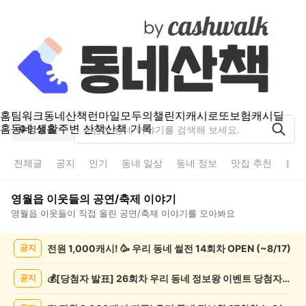
홈
팀워크
동네산책
런마일
모두의챌린지
캐시로또
보험
캐시딜
홈
동네 생활
주변 산책
산책 기록
영월읍
전체글
공지
인기
동네 일상
동네 정보
맛집 추천
분실
영월읍
이웃들의
공연/축제
이야기
영월읍
이웃들이 직접 올린
공연/축제
이야기를 모아봐요
영
전원 1,000캐시! 🥳 우리 동네 썰전 14회차 OPEN (~8/17)
공지
월
읍
공
💰[당첨자 발표] 26회차 우리 동네 정보왕 이벤트 당첨자를 발표합니다!
공지
연/
축