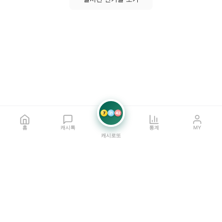
7
21
42
홈
캐시톡
통계
MY
캐시로또