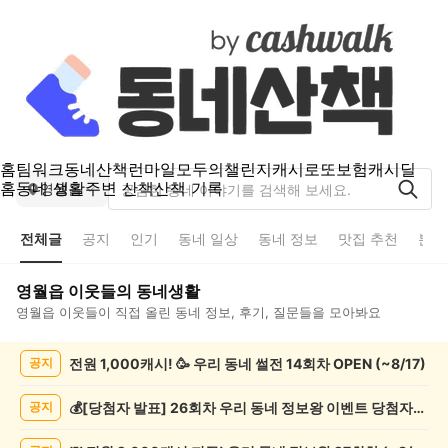
홈
팀워크
동네산책
런마일
모두의챌린지
캐시로또
보험
캐시딜
홈
동네 생활
주변 산책
산책 기록
영월읍
전체글
공지
인기
동네 일상
동네 정보
맛집 추천
분실
영월읍
이웃들의 동네생활
영월읍
이웃들이 직접 올린 동네 정보, 후기, 질문들을 모아봐요
영
전원 1,000캐시! 🥳 우리 동네 썰전 14회차 OPEN (~8/17)
공지
월
읍
전
💰[당첨자 발표] 26회차 우리 동네 정보왕 이벤트 당첨자를 발표합니다!
공지
체
글