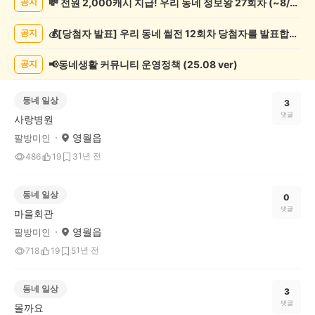
💸 전원 2,000캐시 지급! 우리 동네 정보왕 27회차 (~8/10)
공지
게
시
💰[당첨자 발표] 우리 동네 썰전 12회차 당첨자를 발표합니다!
공지
글
목
록
📢동네생활 커뮤니티 운영정책 (25.08 ver)
공지
동네 일상
3
댓글
사랑병원
영월읍
팔방미인
1년 전
486
19
3
동네 일상
0
댓글
마을회관
영월읍
팔방미인
1년 전
718
19
5
동네 일상
3
댓글
몰까요