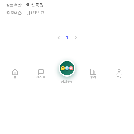
신동읍
살로우만
1년 전
583
11
15
1
7
21
42
홈
캐시톡
통계
MY
캐시로또