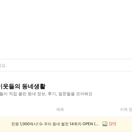
이웃들의 동네생활
이 직접 올린 동네 정보, 후기, 질문들을 모아봐요
제목
지역 
전원 1,000캐시! 🥳 우리 동네 썰전 14회차 OPEN (~8/17)
[
21
]