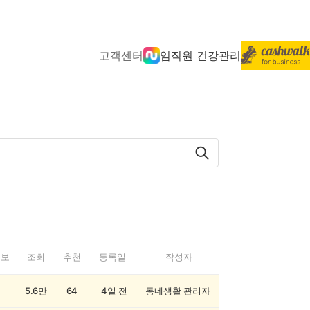
고객센터
임직원 건강관리
정보
조회
추천
등록일
작성자
5.6만
64
4일 전
동네생활 관리자