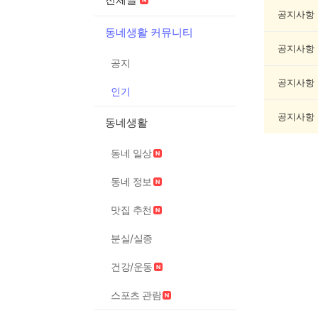
글
게
공지사항
시
동네생활 커뮤니티
글
공지사항
목
공지
록
공지사항
인기
공지사항
동네생활
동네 일상
동네 정보
맛집 추천
분실/실종
건강/운동
스포츠 관람