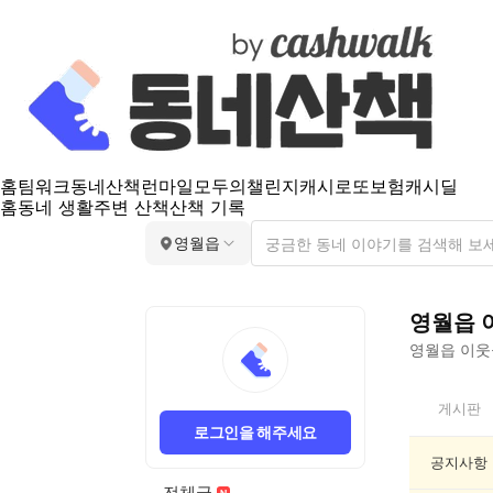
홈
팀워크
동네산책
런마일
모두의챌린지
캐시로또
보험
캐시딜
홈
동네 생활
주변 산책
산책 기록
영월읍
영월읍
영월읍
이웃들
영
게시판
월
로그인을 해주세요
읍
인
공지사항
기
전체글