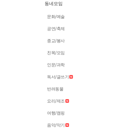
동네모임
문화/예술
공연/축제
종교/봉사
친목/모임
인문/과학
독서/글쓰기
반려동물
요리/제조
여행/캠핑
음악/악기