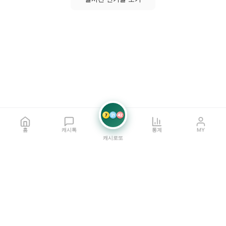
7
21
42
홈
캐시톡
통계
MY
캐시로또