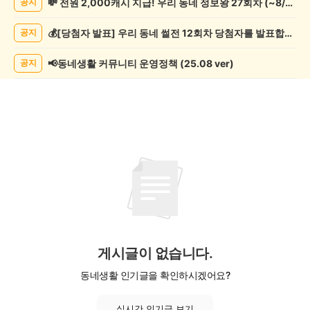
💸 전원 2,000캐시 지급! 우리 동네 정보왕 27회차 (~8/10)
공지
술
게
💰[당첨자 발표] 우리 동네 썰전 12회차 당첨자를 발표합니다!
공지
시
글
목
📢동네생활 커뮤니티 운영정책 (25.08 ver)
공지
록
게시글이 없습니다.
동네생활 인기글을 확인하시겠어요?
실시간 인기글 보기