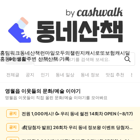
홈
팀워크
동네산책
런마일
모두의챌린지
캐시로또
보험
캐시딜
홈
동네 생활
주변 산책
산책 기록
영월읍
전체글
공지
인기
동네 일상
동네 정보
맛집 추천
분실
영월읍
이웃들의
문화/예술
이야기
영월읍
이웃들이 직접 올린
문화/예술
이야기를 모아봐요
영
전원 1,000캐시! 🥳 우리 동네 썰전 14회차 OPEN (~8/17)
공지
월
읍
문
💰[당첨자 발표] 26회차 우리 동네 정보왕 이벤트 당첨자를 발표합니다!
공지
화/
예