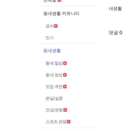
내생활
동네생활 커뮤니티
공지
댓글 0
인기
동네생활
동네 일상
동네 정보
맛집 추천
분실/실종
건강/운동
스포츠 관람