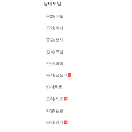
동네모임
문화/예술
공연/축제
종교/봉사
친목/모임
인문/과학
독서/글쓰기
반려동물
요리/제조
여행/캠핑
음악/악기