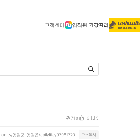
고객센터
임직원 건강관리
718
19
5
ommunity/영월군-영월읍/dailylife/97081770
주소복사