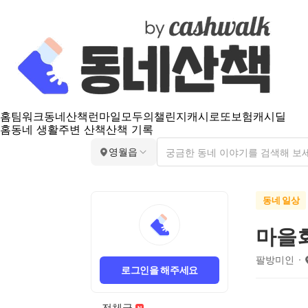
홈
팀워크
동네산책
런마일
모두의챌린지
캐시로또
보험
캐시딜
홈
동네 생활
주변 산책
산책 기록
영월읍
동네 일상
마을
팔방미인
로그인을 해주세요
전체글