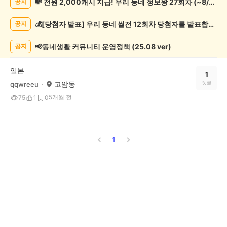
💸 전원 2,000캐시 지급! 우리 동네 정보왕 27회차 (~8/10)
공지
핑
게
💰[당첨자 발표] 우리 동네 썰전 12회차 당첨자를 발표합니다!
공지
시
글
목
📢동네생활 커뮤니티 운영정책 (25.08 ver)
공지
록
일본
1
고암동
댓글
qqwreeu
5개월 전
75
1
0
1