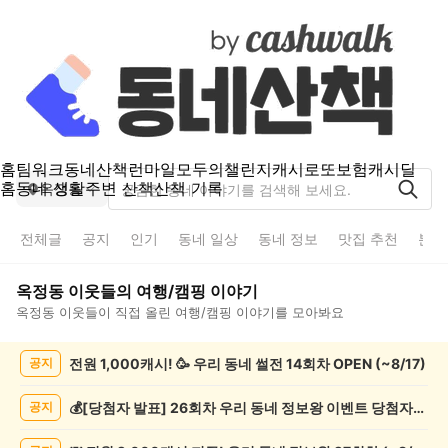
홈
팀워크
동네산책
런마일
모두의챌린지
캐시로또
보험
캐시딜
홈
동네 생활
주변 산책
산책 기록
옥정동
전체글
공지
인기
동네 일상
동네 정보
맛집 추천
분실
옥정동
이웃들의
여행/캠핑
이야기
옥정동
이웃들이 직접 올린
여행/캠핑
이야기를 모아봐요
옥
전원 1,000캐시! 🥳 우리 동네 썰전 14회차 OPEN (~8/17)
공지
정
동
여
💰[당첨자 발표] 26회차 우리 동네 정보왕 이벤트 당첨자를 발표합니다!
공지
행/
캠