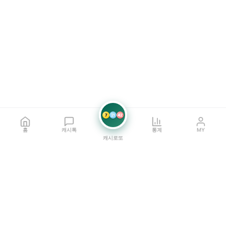
7
21
42
홈
캐시톡
통계
MY
캐시로또