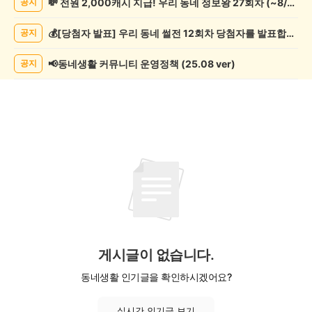
💸 전원 2,000캐시 지급! 우리 동네 정보왕 27회차 (~8/10)
공지
학
게
💰[당첨자 발표] 우리 동네 썰전 12회차 당첨자를 발표합니다!
공지
시
글
목
📢동네생활 커뮤니티 운영정책 (25.08 ver)
공지
록
게시글이 없습니다.
동네생활 인기글을 확인하시겠어요?
실시간 인기글 보기