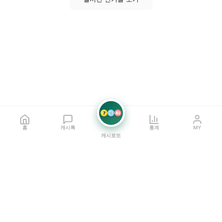
7
21
42
홈
캐시톡
통계
MY
캐시로또