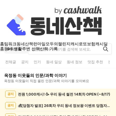
홈
팀워크
동네산책
런마일
모두의챌린지
캐시로또
보험
캐시딜
홈
동네 생활
주변 산책
산책 기록
옥정동
전체글
공지
인기
동네 일상
동네 정보
맛집 추천
분실
옥정동
이웃들의
인문/과학
이야기
옥정동
이웃들이 직접 올린
인문/과학
이야기를 모아봐요
옥
전원 1,000캐시! 🥳 우리 동네 썰전 14회차 OPEN (~8/17)
공지
정
동
인
💰[당첨자 발표] 26회차 우리 동네 정보왕 이벤트 당첨자를 발표합니다!
공지
문/
과