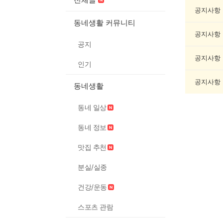
글
쓰
공지사항
기
동네생활 커뮤니티
게
공지사항
시
공지
글
목
공지사항
인기
록
공지사항
동네생활
동네 일상
동네 정보
맛집 추천
분실/실종
건강/운동
스포츠 관람