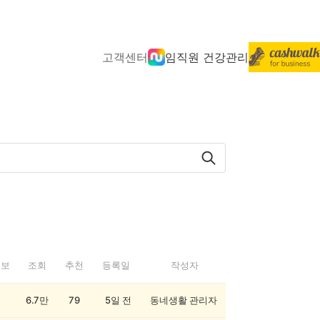
고객센터
임직원 건강관리
정보
조회
추천
등록일
작성자
6.7만
79
5일 전
동네생활 관리자