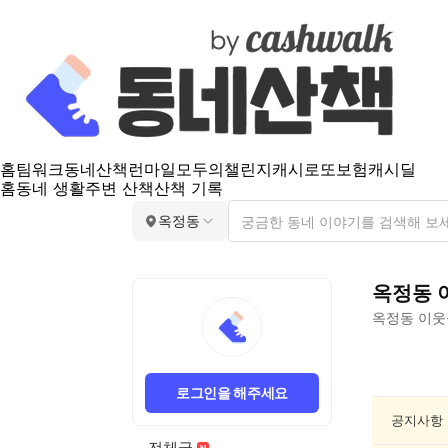
홈
팀워크
동네산책
런마일
모두의챌린지
캐시로또
보험
캐시딜
홈
동네 생활
주변 산책
산책 기록
옥정동
옥정동
옥정동
이웃
옥
정
로그인을 해주세요
동
독
공지사항
서/
전체글