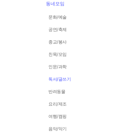
동네모임
문화/예술
공연/축제
종교/봉사
친목/모임
인문/과학
독서/글쓰기
반려동물
요리/제조
여행/캠핑
음악/악기