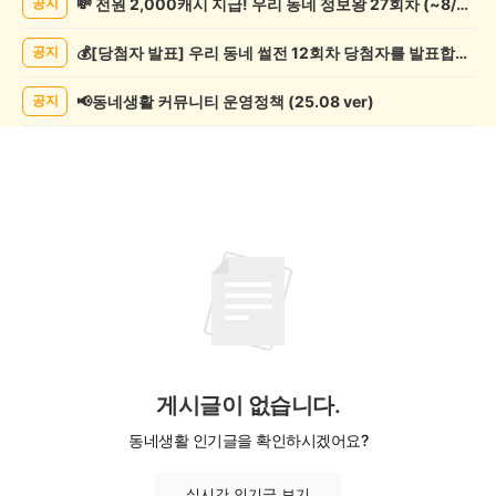
💸 전원 2,000캐시 지급! 우리 동네 정보왕 27회차 (~8/10)
공지
기
게
💰[당첨자 발표] 우리 동네 썰전 12회차 당첨자를 발표합니다!
공지
시
글
목
📢동네생활 커뮤니티 운영정책 (25.08 ver)
공지
록
게시글이 없습니다.
동네생활 인기글을 확인하시겠어요?
실시간 인기글 보기