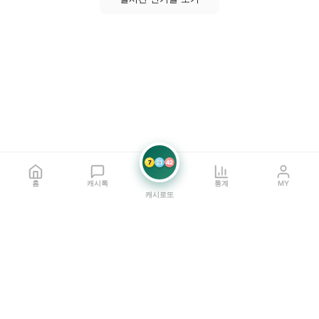
7
21
42
홈
캐시톡
통계
MY
캐시로또