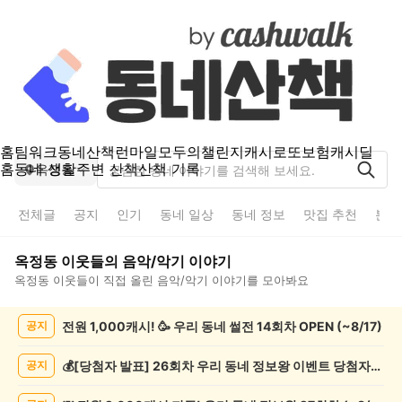
홈
팀워크
동네산책
런마일
모두의챌린지
캐시로또
보험
캐시딜
홈
동네 생활
주변 산책
산책 기록
옥정동
전체글
공지
인기
동네 일상
동네 정보
맛집 추천
분실
옥정동
이웃들의
음악/악기
이야기
옥정동
이웃들이 직접 올린
음악/악기
이야기를 모아봐요
옥
전원 1,000캐시! 🥳 우리 동네 썰전 14회차 OPEN (~8/17)
공지
정
동
음
💰[당첨자 발표] 26회차 우리 동네 정보왕 이벤트 당첨자를 발표합니다!
공지
악/
악