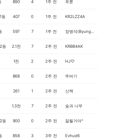
동
890
4
1주 전
푸룬
1동
407
0
1주 전
KR2LZZ4A
동
597
7
1주 전
장병석(ByungSeok)
2동
2.1천
7
2주 전
KRBB4AK
1천
2
2주 전
HJ♡
868
0
2주 전
뚜버기
261
1
2주 전
산책
1.3천
7
2주 전
숲과 나무
2동
900
0
2주 전
잘될거야^
동
858
3
3주 전
Evhud6