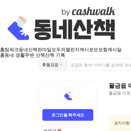
홈
팀워크
동네산책
런마일
모두의챌린지
캐시로또
보험
캐시딜
홈
동네 생활
주변 산책
산책 기록
물금읍
물금읍
물금읍
이웃
물
금
로그인을 해주세요
읍
동
공지사항
네
전체글