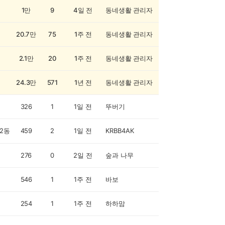
1만
9
4일 전
동네생활 관리자
20.7만
75
1주 전
동네생활 관리자
2.1만
20
1주 전
동네생활 관리자
24.3만
571
1년 전
동네생활 관리자
326
1
1일 전
뚜버기
2동
459
2
1일 전
KRBB4AK
276
0
2일 전
숲과 나무
546
1
1주 전
바보
254
1
1주 전
하하맘