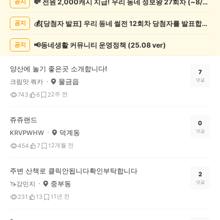
💸 전원 2,000캐시 지급! 우리 동네 정보왕 27회차 (~8/10)
공지
락
게
💰[당첨자 발표] 우리 동네 썰전 12회차 당첨자를 발표합니다!
공지
시
글
목
📢동네생활 커뮤니티 운영정책 (25.08 ver)
공지
록
양산에 놀기 좋은곳 소개합니다!
7
물금읍
댓글
크림맛 쿼카
2주 전
743
6
2
쥬쥬랜드
0
덕계동
댓글
KRVPWHW
2개월 전
454
7
1
주변 산책로 클릭안됩니다확인부탁합니다
2
중부동
댓글
🦄강민지
1년 전
231
13
1