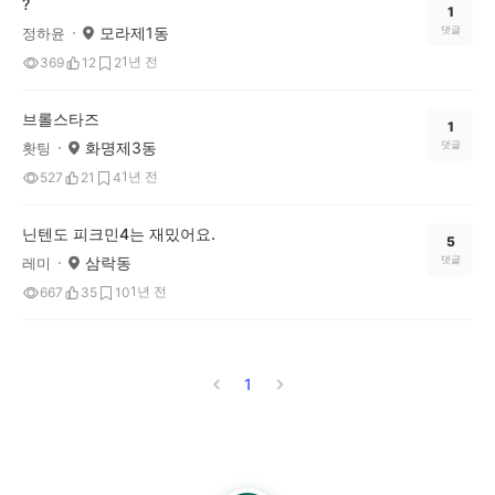
?
1
모라제1동
댓글
정하윤
1년 전
369
12
2
브롤스타즈
1
화명제3동
댓글
홧팅
1년 전
527
21
4
닌텐도 피크민4는 재밌어요.
5
삼락동
댓글
레미
1년 전
667
35
10
1