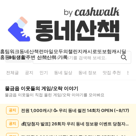
홈
팀워크
동네산책
런마일
모두의챌린지
캐시로또
보험
캐시딜
홈
동네 생활
주변 산책
산책 기록
물금읍
전체글
공지
인기
동네 일상
동네 정보
맛집 추천
분실
물금읍
이웃들의
게임/오락
이야기
물금읍
이웃들이 직접 올린
게임/오락
이야기를 모아봐요
물
전원 1,000캐시! 🥳 우리 동네 썰전 14회차 OPEN (~8/17)
공지
금
읍
게
💰[당첨자 발표] 26회차 우리 동네 정보왕 이벤트 당첨자를 발표합니다!
공지
임/
오