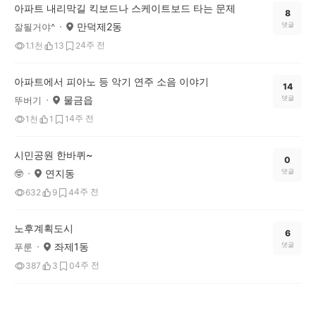
아파트 내리막길 킥보드나 스케이트보드 타는 문제
8
만덕제2동
댓글
잘될거야^
4주 전
1.1천
13
2
아파트에서 피아노 등 악기 연주 소음 이야기
14
물금읍
댓글
뚜버기
4주 전
1천
1
1
시민공원 한바퀴~
0
연지동
댓글
🤓
4주 전
632
9
4
노후계획도시
6
좌제1동
댓글
푸룬
4주 전
387
3
0