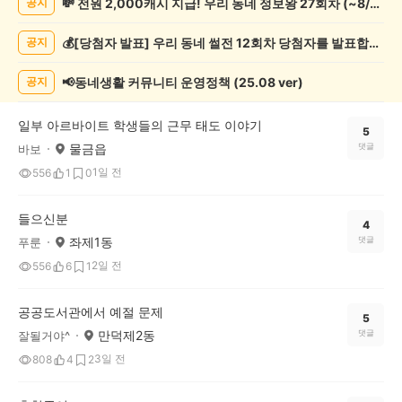
💸 전원 2,000캐시 지급! 우리 동네 정보왕 27회차 (~8/10)
공지
상
게
💰[당첨자 발표] 우리 동네 썰전 12회차 당첨자를 발표합니다!
공지
시
글
목
📢동네생활 커뮤니티 운영정책 (25.08 ver)
공지
록
일부 아르바이트 학생들의 근무 태도 이야기
5
물금읍
댓글
바보
1일 전
556
1
0
들으신분
4
좌제1동
댓글
푸룬
2일 전
556
6
1
공공도서관에서 예절 문제
5
만덕제2동
댓글
잘될거야^
3일 전
808
4
2