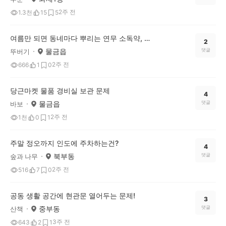
2주 전
1.3천
15
5
여름만 되면 동네마다 뿌리는 연무 소독약, 과연 해충만 잡힐까요?
2
물금읍
댓글
뚜버기
2주 전
666
1
0
당근마켓 물품 경비실 보관 문제
4
물금읍
댓글
바보
2주 전
1천
0
1
주말 정오까지 인도에 주차하는건?
4
북부동
댓글
숲과 나무
2주 전
516
7
0
공동 생활 공간에 현관문 열어두는 문제!
3
중부동
댓글
산책
3주 전
643
2
1