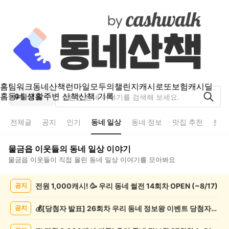
홈
팀워크
동네산책
런마일
모두의챌린지
캐시로또
보험
캐시딜
홈
동네 생활
주변 산책
산책 기록
물금읍
전체글
공지
인기
동네 일상
동네 정보
맛집 추천
분실
물금읍
이웃들의
동네 일상
이야기
물금읍
이웃들이 직접 올린
동네 일상
이야기를 모아봐요
물
전원 1,000캐시! 🥳 우리 동네 썰전 14회차 OPEN (~8/17)
공지
금
읍
동
💰[당첨자 발표] 26회차 우리 동네 정보왕 이벤트 당첨자를 발표합니다!
공지
네
일