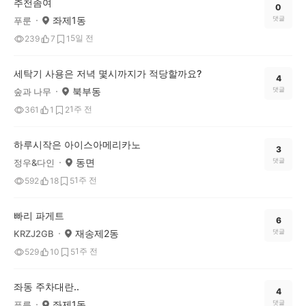
추천좀여
0
좌제1동
댓글
푸룬
5일 전
239
7
1
세탁기 사용은 저녁 몇시까지가 적당할까요?
4
북부동
댓글
숲과 나무
1주 전
361
1
2
하루시작은 아이스아메리카노
3
동면
댓글
정우&다인
1주 전
592
18
5
빠리 파게트
6
재송제2동
댓글
KRZJ2GB
1주 전
529
10
5
좌동 주차대란..
4
좌제1동
댓글
푸룬