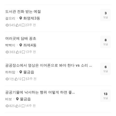
도서관 전화 받는 예절
3
화명제3동
댓글
걸으리
3주 전
545
6
2
여러곳에 담배 꽁초
8
좌제4동
댓글
빡빡이
3주 전
363
9
1
공공장소에서 영상은 이어폰으로 봐야 한다 vs 소리 조금 나는 건 괜찮다
6
물금읍
댓글
하하맘
3주 전
1천
12
5
공공기물에 낙서하는 행위 어떻게 하면 좋을까요?
13
물금읍
댓글
바보
4주 전
825
0
1