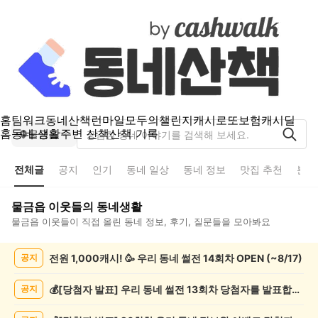
홈
팀워크
동네산책
런마일
모두의챌린지
캐시로또
보험
캐시딜
홈
동네 생활
주변 산책
산책 기록
물금읍
전체글
공지
인기
동네 일상
동네 정보
맛집 추천
분실
물금읍
이웃들의 동네생활
물금읍
이웃들이 직접 올린 동네 정보, 후기, 질문들을 모아봐요
물
전원 1,000캐시! 🥳 우리 동네 썰전 14회차 OPEN (~8/17)
공지
금
읍
전
💰[당첨자 발표] 우리 동네 썰전 13회차 당첨자를 발표합니다!
공지
체
글