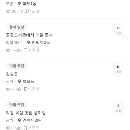
좌제1동
푸룬
5일 전
618
6
1
동네 일상
6
댓글
공공도서관에서 예절 문제
만덕제2동
잘될거야^
1주 전
869
5
3
맛집 추천
0
댓글
참숯돈
초읍동
생쥐
1주 전
270
8
5
맛집 추천
3
댓글
막창 목살 맛집 풍미랑
안락제2동
공가
1주 전
786
1
0