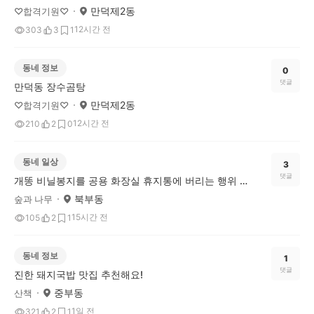
만덕제2동
♡합격기원♡
12시간 전
303
3
1
동네 정보
0
댓글
만덕동 장수곰탕
만덕제2동
♡합격기원♡
12시간 전
210
2
0
동네 일상
3
댓글
개똥 비닐봉지를 공용 화장실 휴지통에 버리는 행위 괜찮은걸까요?
북부동
숲과 나무
15시간 전
105
2
1
동네 정보
1
댓글
진한 돼지국밥 맛집 추천해요!
중부동
산책
1일 전
321
2
1