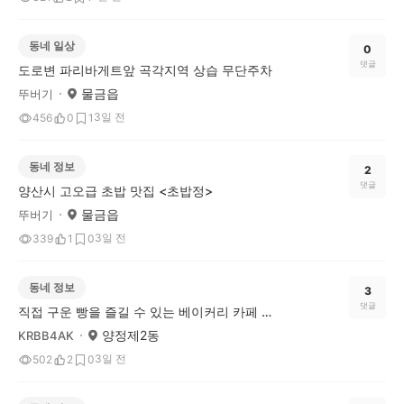
동네 일상
0
댓글
도로변 파리바게트앞 곡각지역 상습 무단주차
물금읍
뚜버기
3일 전
456
0
1
동네 정보
2
댓글
양산시 고오급 초밥 맛집 <초밥정>
물금읍
뚜버기
3일 전
339
1
0
동네 정보
3
댓글
직접 구운 빵을 즐길 수 있는 베이커리 카페 왔다 상사 추천해요
양정제2동
KRBB4AK
3일 전
502
2
0