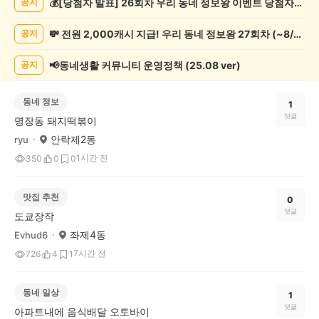
💰[당첨자 발표] 26회차 우리 동네 정보왕 이벤트 당첨자를 발표합니다!
공지
게
시
💸 전원 2,000캐시 지급! 우리 동네 정보왕 27회차 (~8/10)
공지
글
목
록
📢동네생활 커뮤니티 운영정책 (25.08 ver)
공지
동네 정보
1
댓글
명장동 돼지떡볶이
안락제2동
ryu
1시간 전
350
0
0
맛집 추천
0
댓글
도쿄장작
좌제4동
Evhud6
7시간 전
726
4
1
동네 일상
1
댓글
아파트내에 음식배달 오토바이