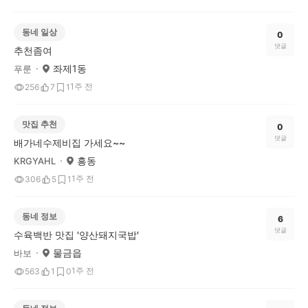
동네 일상
0
댓글
추천좀여
좌제1동
푸룬
1주 전
256
7
1
맛집 추천
0
댓글
배가네수제비집 가세요~~
흥동
KRGYAHL
1주 전
306
5
1
동네 정보
6
댓글
수육백반 맛집 '양산돼지국밥'
물금읍
바보
1주 전
563
1
0