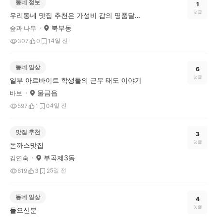
동네 정보
1
댓글
우리동네 맛집 추천은 가성비 갑의 명품달인김밥!
북부동
숲과 나무
4일 전
307
0
1
동네 일상
6
댓글
일부 아르바이트 학생들의 근무 태도 이야기
물금읍
바보
4일 전
597
1
0
맛집 추천
3
댓글
돈까스맛집
부곡제3동
김연숙
5일 전
619
3
2
동네 일상
4
댓글
들으신분