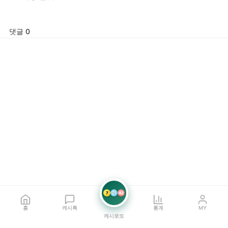
댓글 0
7
21
42
홈
캐시톡
통계
MY
캐시로또