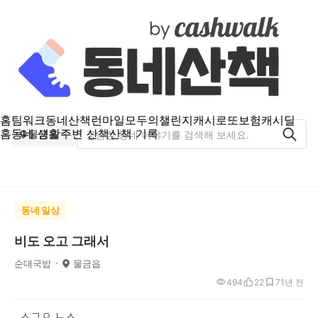
홈
팀워크
동네산책
런마일
모두의챌린지
캐시로또
보험
캐시딜
홈
동네 생활
주변 산책
산책 기록
물금읍
동네 일상
비도 오고 그래서
순대국밥
물금읍
494
22
7
1년 전
ㅅㄱㅇ ㄴㅅ