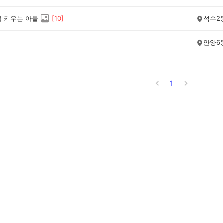
물 키우는 아들
[
10
]
석수2
안양6
1