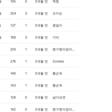
동
145
0
5개월 전
잭힝
동
204
3
5개월 전
오미순
동
127
1
5개월 전
콩알이
동
168
3
5개월 전
가비
205
1
5개월 전
짱구짱아엄마입니다
276
1
5개월 전
Zombie
146
1
5개월 전
황순옥
143
1
5개월 전
황순옥
128
0
5개월 전
살다보면
142
0
5개월 전
짱구짱아엄마입니다