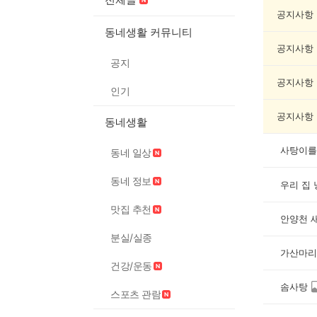
려
동
공지사항
물
동네생활 커뮤니티
게
공지사항
시
공지
글
목
공지사항
인기
록
공지사항
동네생활
사탕이를
동네 일상
동네 정보
우리 집
맛집 추천
안양천 
분실/실종
가산마리
건강/운동
솜사탕
스포츠 관람