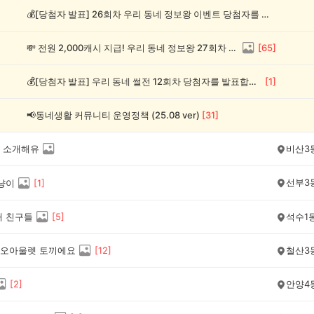
💰[당첨자 발표] 26회차 우리 동네 정보왕 이벤트 당첨자를 발표합니다!
💸 전원 2,000캐시 지급! 우리 동네 정보왕 27회차 (~8/10)
[
65
]
💰[당첨자 발표] 우리 동네 썰전 12회차 당첨자를 발표합니다!
[
1
]
📢동네생활 커뮤니티 운영정책 (25.08 ver)
[
31
]
 소개해유
비산3
선부3
 냥이
[
1
]
새 친구들
[
5
]
석수1
오아울렛 토끼에요
[
12
]
철산3
[
2
]
안양4