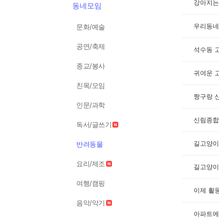
강아지는
동네모임
우리동네
문화/예술
공연/축제
석수동 
종교/봉사
귀여운 
친목/모임
짱구랑 
인문/과학
신림종합
독서/글쓰기
길고양이
반려동물
요리/제조
길고양이
여행/캠핑
이제 활
음악/악기
아파트에