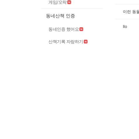
게임/오락
이런 동
동네산책 인증
Ilo
동네인증 했어요
산책기록 자랑하기