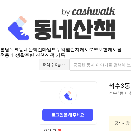
홈
팀워크
동네산책
런마일
모두의챌린지
캐시로또
보험
캐시딜
홈
동네 생활
주변 산책
산책 기록
석수3동
석수3동
석수3동
이
석
수
로그인을 해주세요
3
동
공지사항
반
전체글