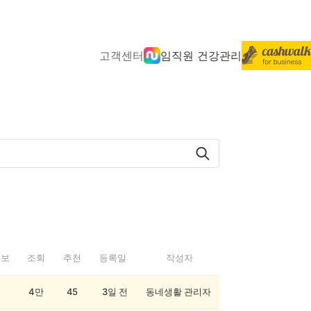
고객센터
임직원 건강관리
정보
조회
추천
등록일
작성자
4만
45
3일 전
동네생활 관리자