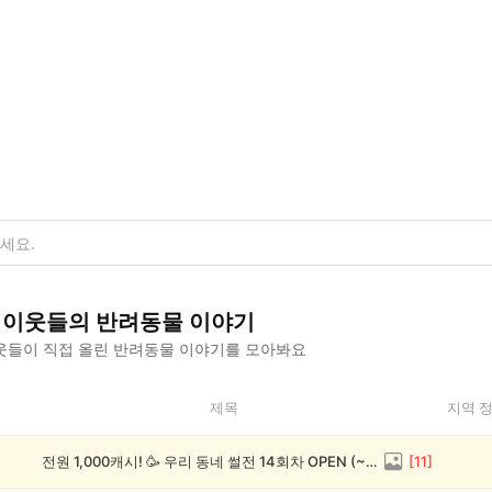
이웃들의
반려동물
이야기
웃들이 직접 올린
반려동물
이야기를 모아봐요
제목
지역 
전원 1,000캐시! 🥳 우리 동네 썰전 14회차 OPEN (~8/17)
[
11
]