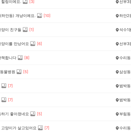
 힐링이에요.
[
3
]
선부3
(하안동) 개냥이예요.
[
10
]
하안2
고양이 친구들
[
1
]
석수1
고양이를 만났어요
[
6
]
선부3
산책합니다
[
8
]
수리동
동물병원
[
5
]
삼성동
[
7
]
범박동
[
7
]
범박동
동하기 좋아졌네요
[
5
]
부림동
 고양이가 살고있어요
[
7
]
수리동