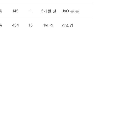
동
145
1
5개월 전
JsO 봄.봄
동
434
15
1년 전
강소영