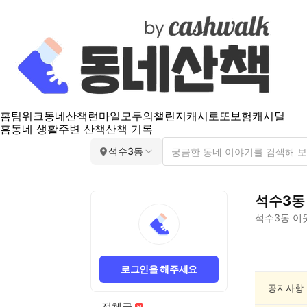
홈
팀워크
동네산책
런마일
모두의챌린지
캐시로또
보험
캐시딜
홈
동네 생활
주변 산책
산책 기록
석수3동
석수3동
석수3동
이
석
수
로그인을 해주세요
3
동
공지사항
음
전체글