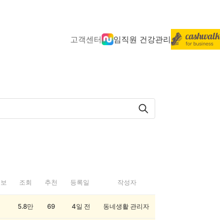
고객센터
임직원 건강관리
정보
조회
추천
등록일
작성자
5.8만
69
4일 전
동네생활 관리자