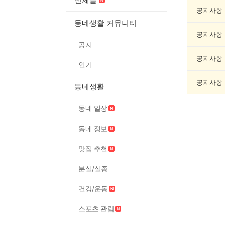
악/
악
공지사항
기
동네생활 커뮤니티
게
공지사항
시
공지
글
목
공지사항
인기
록
공지사항
동네생활
동네 일상
동네 정보
맛집 추천
분실/실종
건강/운동
스포츠 관람