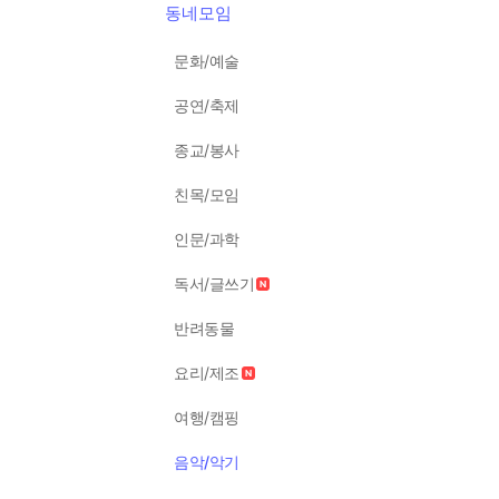
동네모임
문화/예술
공연/축제
종교/봉사
친목/모임
인문/과학
독서/글쓰기
반려동물
요리/제조
여행/캠핑
음악/악기