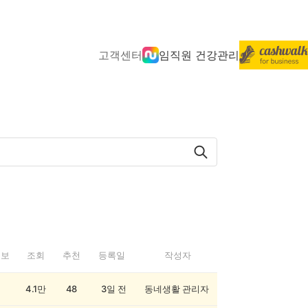
고객센터
임직원 건강관리
정보
조회
추천
등록일
작성자
4.1만
48
3일 전
동네생활 관리자