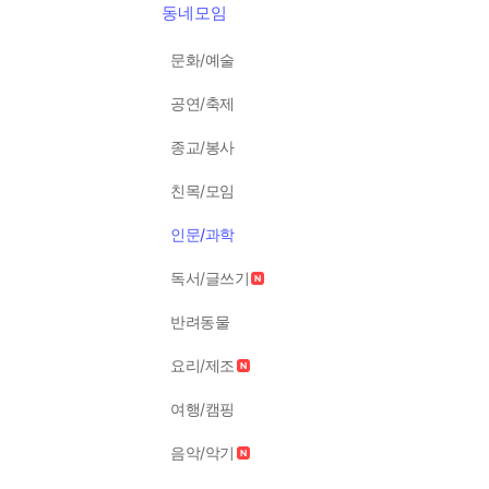
동네모임
문화/예술
공연/축제
종교/봉사
친목/모임
인문/과학
독서/글쓰기
반려동물
요리/제조
여행/캠핑
음악/악기