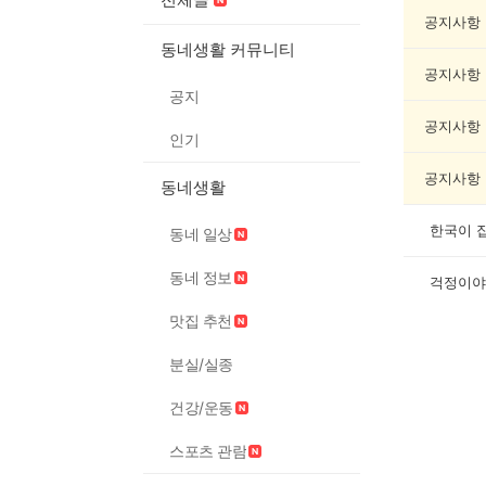
문/
과
공지사항
학
동네생활 커뮤니티
게
공지사항
시
공지
글
목
공지사항
인기
록
공지사항
동네생활
한국이 
동네 일상
동네 정보
걱정이야
맛집 추천
분실/실종
건강/운동
스포츠 관람