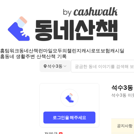
홈
팀워크
동네산책
런마일
모두의챌린지
캐시로또
보험
캐시딜
홈
동네 생활
주변 산책
산책 기록
석수3동
석수3동
석수3동
이
석
수
로그인을 해주세요
3
동
공지사항
인
전체글