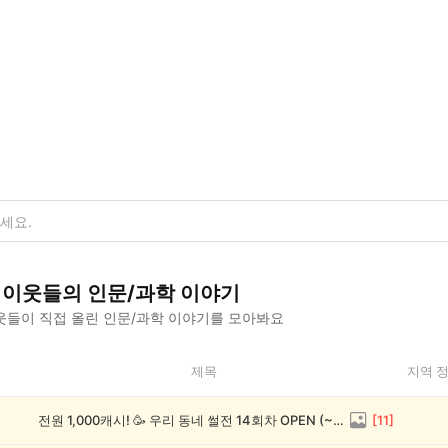
이웃들의
인문/과학
이야기
웃들이 직접 올린
인문/과학
이야기를 모아봐요
제목
지역 
전원 1,000캐시! 🥳 우리 동네 썰전 14회차 OPEN (~8/17)
[
11
]