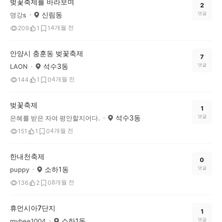
벚꽃축제를 바라보며
2
신림동
댓글
명강s
4개월 전
209
1
1
안양시 충훈동 벚꽃축제
7
석수3동
댓글
LAON
4개월 전
144
1
0
벚꽃축제
1
석수3동
댓글
은혜를 받은 자여 평안할지어다.
4개월 전
151
1
0
한내천축제
0
소하1동
댓글
puppy
8개월 전
136
2
0
휴먼시아7단지
1
소하1동
댓글
mybee1004