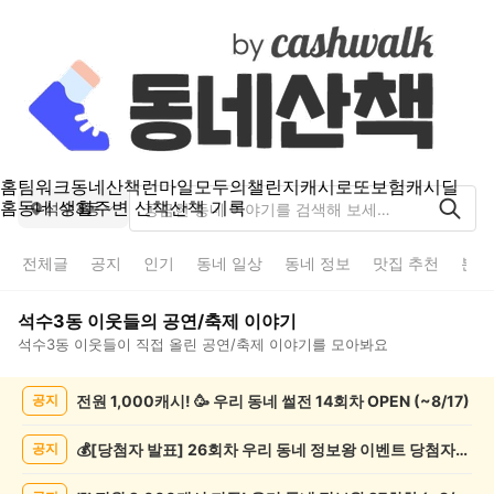
홈
팀워크
동네산책
런마일
모두의챌린지
캐시로또
보험
캐시딜
홈
동네 생활
주변 산책
산책 기록
석수3동
전체글
공지
인기
동네 일상
동네 정보
맛집 추천
분실
석수3동
이웃들의
공연/축제
이야기
석수3동
이웃들이 직접 올린
공연/축제
이야기를 모아봐요
석
전원 1,000캐시! 🥳 우리 동네 썰전 14회차 OPEN (~8/17)
공지
수
3
동
💰[당첨자 발표] 26회차 우리 동네 정보왕 이벤트 당첨자를 발표합니다!
공지
공
연/