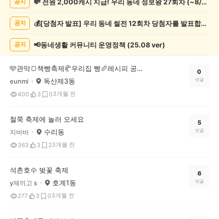
💸 전원 2,000캐시 지급! 우리 동네 정보왕 27회차 (~8/10)
공지
축
제
💰[당첨자 발표] 우리 동네 썰전 12회차 당첨자를 발표합니다!
공지
게
시
글
📢동네생활 커뮤니티 운영정책 (25.08 ver)
공지
목
록
🩵관악🍞책빵축제🥐우리집 빵🥖레시피 공모전!💚
0
독산제3동
댓글
eunmi
3개월 전
400
3
0
철쭉 축제에 놀러 오세요
5
수리동
댓글
지바바
3개월 전
363
3
2
석촌호수 벚꽃 축제
6
호계1동
댓글
y제끼고 s
3개월 전
277
3
0