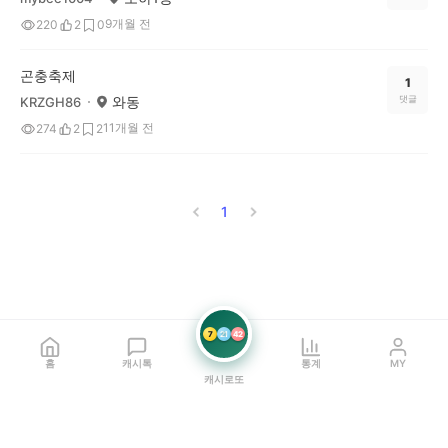
9개월 전
220
2
0
곤충축제
1
와동
댓글
KRZGH86
11개월 전
274
2
2
1
7
21
42
홈
캐시톡
통계
MY
캐시로또