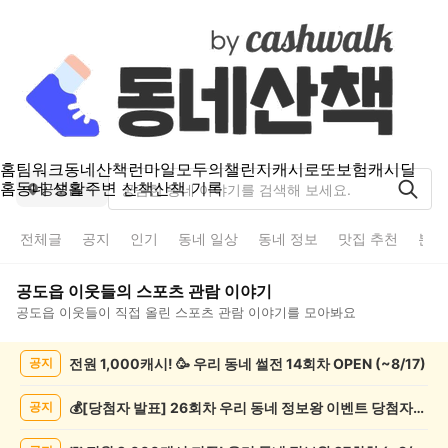
홈
팀워크
동네산책
런마일
모두의챌린지
캐시로또
보험
캐시딜
홈
동네 생활
주변 산책
산책 기록
공도읍
전체글
공지
인기
동네 일상
동네 정보
맛집 추천
분실
공도읍
이웃들의
스포츠 관람
이야기
공도읍
이웃들이 직접 올린
스포츠 관람
이야기를 모아봐요
공
전원 1,000캐시! 🥳 우리 동네 썰전 14회차 OPEN (~8/17)
공지
도
읍
스
💰[당첨자 발표] 26회차 우리 동네 정보왕 이벤트 당첨자를 발표합니다!
공지
포
츠