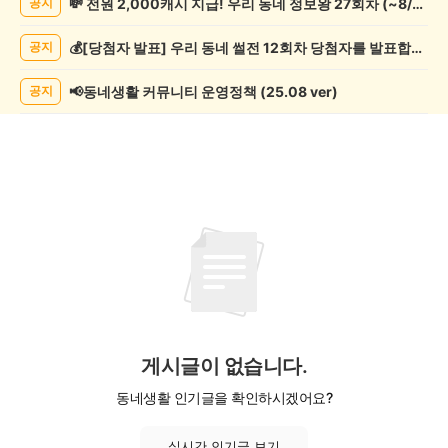
💸 전원 2,000캐시 지급! 우리 동네 정보왕 27회차 (~8/10)
공지
관
람
💰[당첨자 발표] 우리 동네 썰전 12회차 당첨자를 발표합니다!
공지
게
시
글
📢동네생활 커뮤니티 운영정책 (25.08 ver)
공지
목
록
게시글이 없습니다.
동네생활 인기글을 확인하시겠어요?
실시간 인기글 보기