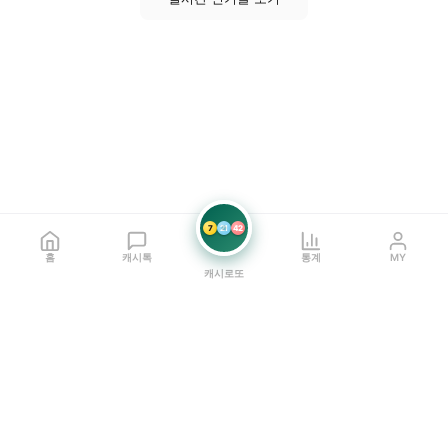
7
21
42
홈
캐시톡
통계
MY
캐시로또