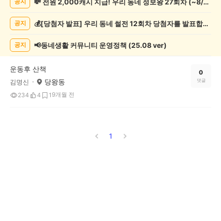
💸 전원 2,000캐시 지급! 우리 동네 정보왕 27회차 (~8/10)
공지
록
자
💰[당첨자 발표] 우리 동네 썰전 12회차 당첨자를 발표합니다!
공지
랑
하
기
📢동네생활 커뮤니티 운영정책 (25.08 ver)
공지
게
시
운동후 산책
글
0
당왕동
댓글
김명신
목
록
9개월 전
234
4
1
1