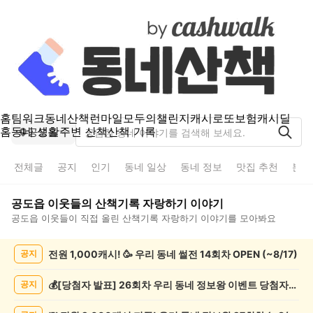
홈
팀워크
동네산책
런마일
모두의챌린지
캐시로또
보험
캐시딜
홈
동네 생활
주변 산책
산책 기록
공도읍
전체글
공지
인기
동네 일상
동네 정보
맛집 추천
분실
공도읍
이웃들의
산책기록 자랑하기
이야기
공도읍
이웃들이 직접 올린
산책기록 자랑하기
이야기를 모아봐요
공
전원 1,000캐시! 🥳 우리 동네 썰전 14회차 OPEN (~8/17)
공지
도
읍
산
💰[당첨자 발표] 26회차 우리 동네 정보왕 이벤트 당첨자를 발표합니다!
공지
책
기