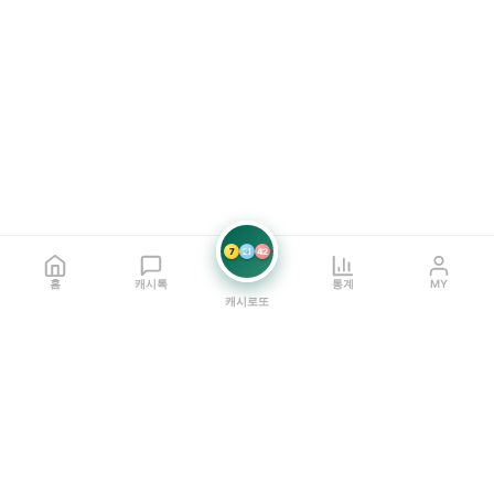
7
21
42
홈
캐시톡
통계
MY
캐시로또