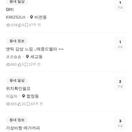
동네 일상
1
댓글
Gl히
비전동
KR6ZS2LH
1주 전
308
9
4
동네 정보
1
댓글
앤틱 감성 느낌 ..메종드멜라 ~~
세교동
코코숑숑
2주 전
860
5
2
동네 일상
2
댓글
위치확인필요
합정동
이길자
3주 전
665
20
6
동네 정보
3
댓글
가성비짱 메가커피