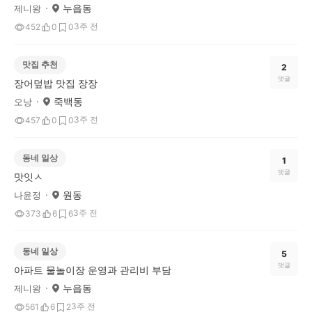
누읍동
제니왕
3주 전
452
0
0
맛집 추천
2
댓글
장어덮밥 맛집 장장
죽백동
오낭
3주 전
457
0
0
동네 일상
1
댓글
맛잇ㅅ
원동
나윤정
3주 전
373
6
6
동네 일상
5
댓글
아파트 물놀이장 운영과 관리비 부담
누읍동
제니왕
3주 전
561
6
2