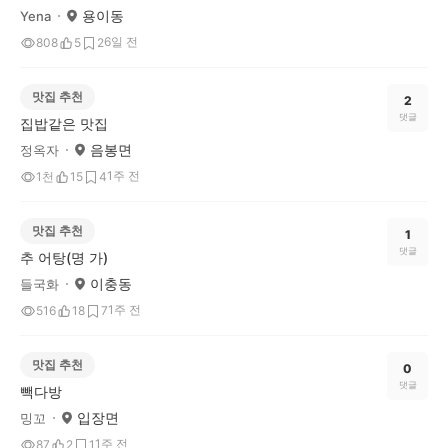
용이동
Yena
6일 전
808
5
2
맛집 추천
2
댓글
집밥같은 맛집
음봉면
정옥자
1주 전
1천
15
4
맛집 추천
1
댓글
추 어탕(명 가)
이충동
들국화
1주 전
516
18
7
맛집 추천
0
댓글
빽다방
입장면
밍꼬
1주 전
87
2
1