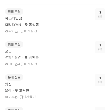
맛집 추천
3
댓글
파스타맛집
동삭동
KRUZYMN
1개월 전
463
6
0
맛집 추천
1
댓글
굳군
비전동
💕김현영💕
1개월 전
949
4
0
동네 정보
1
댓글
맛집
고덕면
뾸이
1개월 전
225
1
1