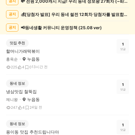
💸 전원 2,000캐시 지급! 우리 동네 정보왕 27회차 (~8/10)
공지
게
시
💰[당첨자 발표] 우리 동네 썰전 12회차 당첨자를 발표합니다!
공지
글
목
록
📢동네생활 커뮤니티 운영정책 (25.08 ver)
공지
맛집 추천
1
댓글
할머니가래떡볶이
누읍동
홍옥순
13시간 전
225
4
0
동네 정보
1
댓글
냉삼맛집 철뚝집
누읍동
제니왕
4일 전
247
4
2
동네 정보
1
댓글
용이동 맛집 추천드립니다아