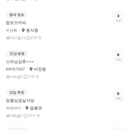
동네 정보
2
댓글
컴포즈커피
동삭동
수선화
1주 전
437
11
6
건강/운동
0
댓글
스피닝강츄~~~
비전동
KRYE7S57
1주 전
140
1
1
맛집 추천
0
댓글
엉클삼겹살식당
음봉면
피쉬마미
1주 전
386
7
4