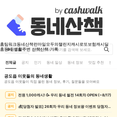
홈
팀워크
동네산책
런마일
모두의챌린지
캐시로또
보험
캐시딜
홈
동네 생활
주변 산책
산책 기록
공도읍
전체글
공지
인기
동네 일상
동네 정보
맛집 추천
분실
공도읍
이웃들의 동네생활
공도읍
이웃들이 직접 올린 동네 정보, 후기, 질문들을 모아봐요
공
전원 1,000캐시! 🥳 우리 동네 썰전 14회차 OPEN (~8/17)
공지
도
읍
전
💰[당첨자 발표] 26회차 우리 동네 정보왕 이벤트 당첨자를 발표합니다!
공지
체
글