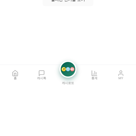
7
21
42
홈
캐시톡
통계
MY
캐시로또