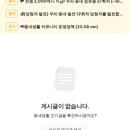
💸 전원 2,000캐시 지급! 우리 동네 정보왕 27회차 (~8/10)
공지
조
게
💰[당첨자 발표] 우리 동네 썰전 12회차 당첨자를 발표합니다!
공지
시
글
목
📢동네생활 커뮤니티 운영정책 (25.08 ver)
공지
록
게시글이 없습니다.
동네생활 인기글을 확인하시겠어요?
실시간 인기글 보기