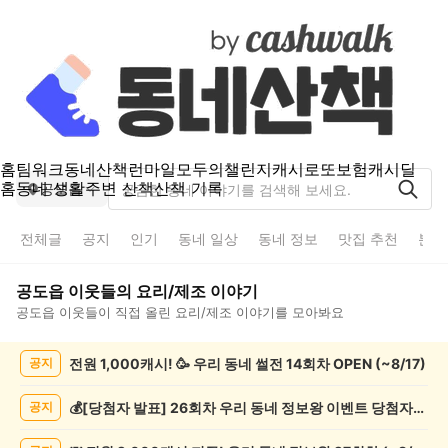
홈
팀워크
동네산책
런마일
모두의챌린지
캐시로또
보험
캐시딜
홈
동네 생활
주변 산책
산책 기록
공도읍
전체글
공지
인기
동네 일상
동네 정보
맛집 추천
분실
공도읍
이웃들의
요리/제조
이야기
공도읍
이웃들이 직접 올린
요리/제조
이야기를 모아봐요
공
전원 1,000캐시! 🥳 우리 동네 썰전 14회차 OPEN (~8/17)
공지
도
읍
요
💰[당첨자 발표] 26회차 우리 동네 정보왕 이벤트 당첨자를 발표합니다!
공지
리/
제