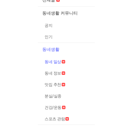
동네생활 커뮤니티
공지
인기
동네생활
동네 일상
동네 정보
맛집 추천
분실/실종
건강/운동
스포츠 관람