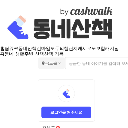
홈
팀워크
동네산책
런마일
모두의챌린지
캐시로또
보험
캐시딜
홈
동네 생활
주변 산책
산책 기록
공도읍
로그인을 해주세요
전체글