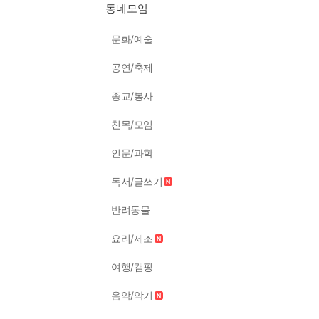
동네모임
문화/예술
공연/축제
종교/봉사
친목/모임
인문/과학
독서/글쓰기
반려동물
요리/제조
여행/캠핑
음악/악기