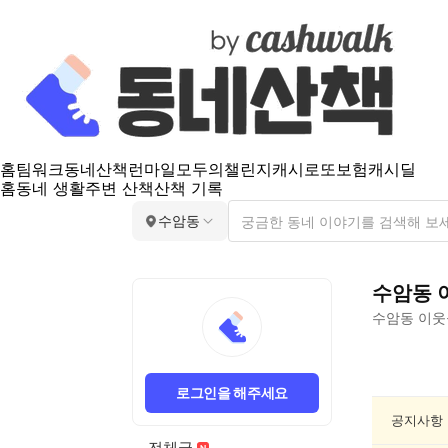
홈
팀워크
동네산책
런마일
모두의챌린지
캐시로또
보험
캐시딜
홈
동네 생활
주변 산책
산책 기록
수암동
수암동
수암동
이웃
수
암
로그인을 해주세요
동
친
공지사항
목/
전체글