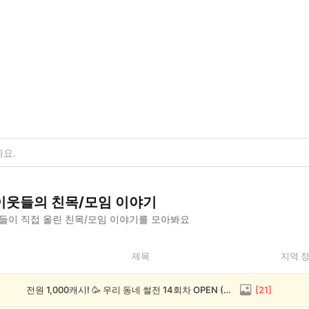
이웃들의
친목/모임
이야기
들이 직접 올린
친목/모임
이야기를 모아봐요
제목
지역 
전원 1,000캐시! 🥳 우리 동네 썰전 14회차 OPEN (~8/17)
[
21
]