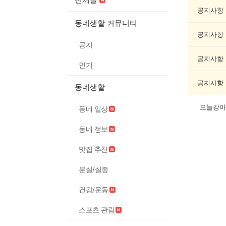
모
임
공지사항
게
동네생활 커뮤니티
시
공지사항
글
공지
목
록
공지사항
인기
공지사항
동네생활
오늘강아
동네 일상
동네 정보
맛집 추천
분실/실종
건강/운동
스포츠 관람