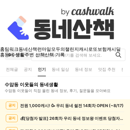
홈
팀워크
동네산책
런마일
모두의챌린지
캐시로또
보험
캐시딜
홈
동네 생활
주변 산책
산책 기록
수암동
전체글
공지
인기
동네 일상
동네 정보
맛집 추천
분실
수암동
이웃들의 동네생활
수암동
이웃들이 직접 올린 동네 정보, 후기, 질문들을 모아봐요
수
전원 1,000캐시! 🥳 우리 동네 썰전 14회차 OPEN (~8/17)
공지
암
동
인
💰[당첨자 발표] 26회차 우리 동네 정보왕 이벤트 당첨자를 발표합니다!
공지
기
글