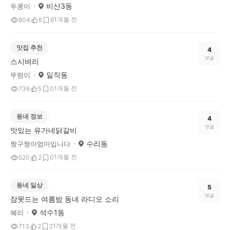
비산3동
두콩이
1개월 전
804
6
6
맛집 추천
4
댓글
스시벼리
일직동
뚜렁이
1개월 전
736
5
0
동네 정보
4
댓글
맛있는 유가네닭갈비
수리동
짱구짱아엄마입니다
1개월 전
520
2
0
동네 일상
5
댓글
잠못드는 여름밤 동네 라디오 소리
석수1동
혜리
1개월 전
713
2
2