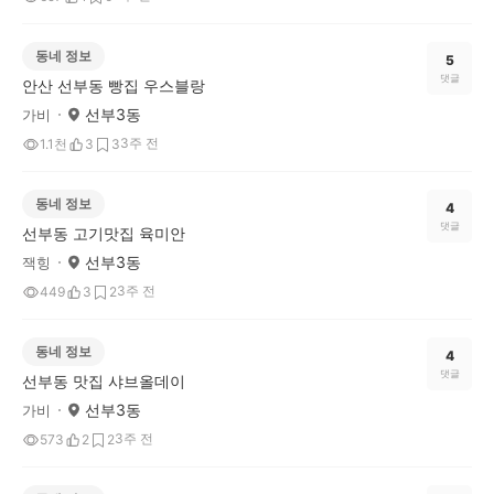
동네 정보
5
댓글
안산 선부동 빵집 우스블랑
선부3동
가비
3주 전
1.1천
3
3
동네 정보
4
댓글
선부동 고기맛집 육미안
선부3동
잭힝
3주 전
449
3
2
동네 정보
4
댓글
선부동 맛집 샤브올데이
선부3동
가비
3주 전
573
2
2