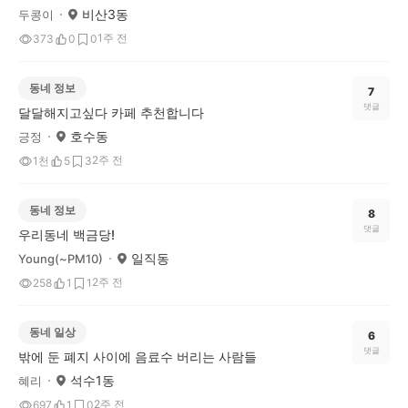
비산3동
두콩이
1주 전
373
0
0
동네 정보
7
댓글
달달해지고싶다 카페 추천합니다
호수동
긍정
2주 전
1천
5
3
동네 정보
8
댓글
우리동네 백금당!
일직동
Young(~PM10)
2주 전
258
1
1
동네 일상
6
댓글
밖에 둔 폐지 사이에 음료수 버리는 사람들
석수1동
혜리
2주 전
697
1
0