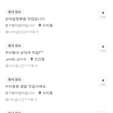
동네 정보
4
댓글
순대곱창볶음 맛집입니다
수리동
짱구짱아엄마입니다
1개월 전
1.9천
6
6
동네 정보
4
댓글
우리동네 순대국 맛집!^^
건건동
_you&i_알랴뷰
1개월 전
347
3
1
동네 정보
4
댓글
수리동동 쌈밥 맛집이예요
수리동
짱구짱아엄마입니다
1개월 전
750
2
1