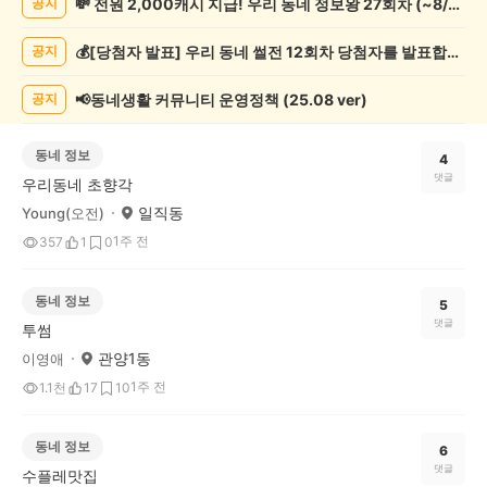
💸 전원 2,000캐시 지급! 우리 동네 정보왕 27회차 (~8/10)
공지
게
시
💰[당첨자 발표] 우리 동네 썰전 12회차 당첨자를 발표합니다!
공지
글
목
록
📢동네생활 커뮤니티 운영정책 (25.08 ver)
공지
동네 정보
4
댓글
우리동네 초향각
일직동
Young(오전)
1주 전
357
1
0
동네 정보
5
댓글
투썸
관양1동
이영애
1주 전
1.1천
17
10
동네 정보
6
댓글
수플레맛집