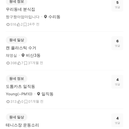
동네 정보
5
댓글
우리동네 분식집
수리동
짱구짱아엄마입니다
4주 전
516
2
2
동네 일상
6
댓글
캔 플라스틱 수거
비산3동
채명실
1개월 전
398
7
3
동네 정보
4
댓글
도톰카츠 일직동
일직동
Young(~PM10)
1개월 전
313
0
0
동네 일상
4
댓글
테니스장 운동소리