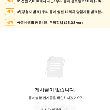
💸 전원 2,000캐시 지급! 우리 동네 정보왕 27회차 (~8/10)
공지
조
게
💰[당첨자 발표] 우리 동네 썰전 12회차 당첨자를 발표합니다!
공지
시
글
목
📢동네생활 커뮤니티 운영정책 (25.08 ver)
공지
록
게시글이 없습니다.
동네생활 인기글을 확인하시겠어요?
실시간 인기글 보기