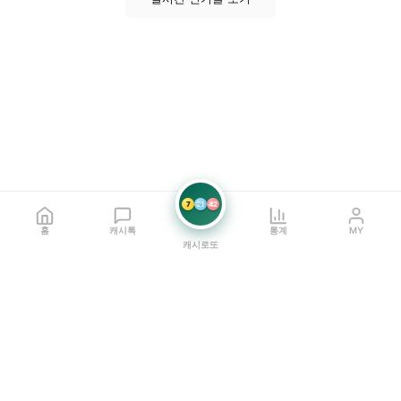
7
21
42
홈
캐시톡
통계
MY
캐시로또