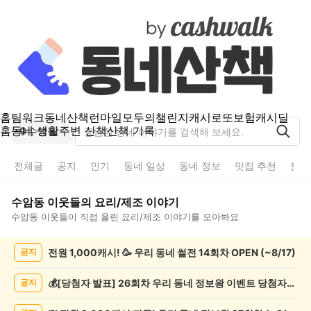
홈
팀워크
동네산책
런마일
모두의챌린지
캐시로또
보험
캐시딜
홈
동네 생활
주변 산책
산책 기록
수암동
전체글
공지
인기
동네 일상
동네 정보
맛집 추천
분실
수암동
이웃들의
요리/제조
이야기
수암동
이웃들이 직접 올린
요리/제조
이야기를 모아봐요
수
전원 1,000캐시! 🥳 우리 동네 썰전 14회차 OPEN (~8/17)
공지
암
동
요
💰[당첨자 발표] 26회차 우리 동네 정보왕 이벤트 당첨자를 발표합니다!
공지
리/
제