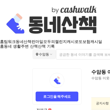
홈
팀워크
동네산책
런마일
모두의챌린지
캐시로또
보험
캐시딜
홈
동네 생활
주변 산책
산책 기록
수암동
수암동
수암동
이웃
수
암
로그인을 해주세요
동
분
공지사항
실/
전체글