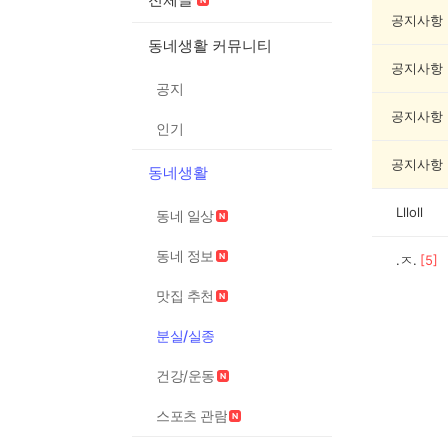
실
종
공지사항
게
동네생활 커뮤니티
시
공지사항
글
공지
목
록
공지사항
인기
공지사항
동네생활
Llloll
동네 일상
동네 정보
.ㅈ.
[
5
]
맛집 추천
분실/실종
건강/운동
스포츠 관람