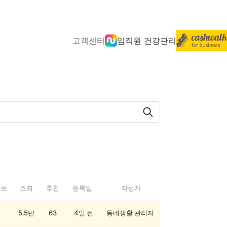
고객센터
임직원 건강관리
정보
조회
추천
등록일
작성자
5.5만
63
4일 전
동네생활 관리자