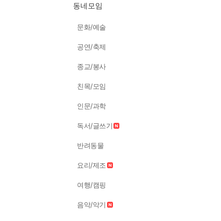
동네모임
문화/예술
공연/축제
종교/봉사
친목/모임
인문/과학
독서/글쓰기
반려동물
요리/제조
여행/캠핑
음악/악기