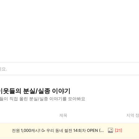
이웃들의
분실/실종
이야기
들이 직접 올린
분실/실종
이야기를 모아봐요
제목
지역 
전원 1,000캐시! 🥳 우리 동네 썰전 14회차 OPEN (~8/17)
[
21
]