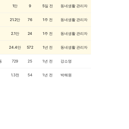
1만
9
5일 전
동네생활 관리자
21.2만
76
1주 전
동네생활 관리자
2.1만
24
1주 전
동네생활 관리자
24.4만
572
1년 전
동네생활 관리자
동
729
25
1년 전
강소영
1.3천
54
1년 전
박해원