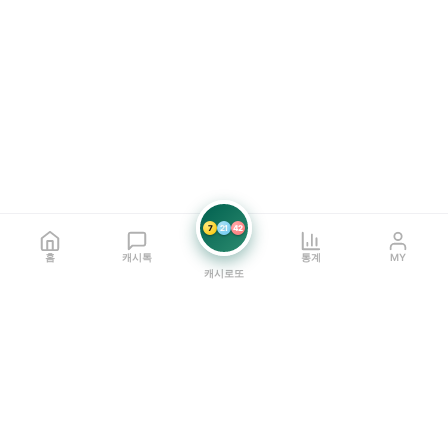
7
21
42
홈
캐시톡
통계
MY
캐시로또