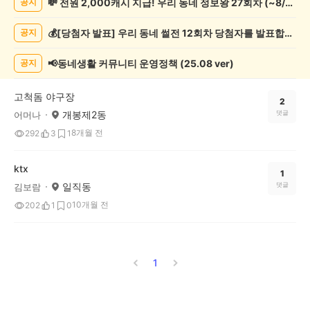
💸 전원 2,000캐시 지급! 우리 동네 정보왕 27회차 (~8/10)
공지
관
람
💰[당첨자 발표] 우리 동네 썰전 12회차 당첨자를 발표합니다!
공지
게
시
글
📢동네생활 커뮤니티 운영정책 (25.08 ver)
공지
목
록
고척돔 야구장
2
개봉제2동
댓글
어머나
8개월 전
292
3
1
ktx
1
일직동
댓글
김보람
10개월 전
202
1
0
1