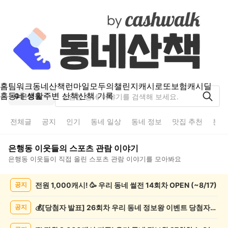
홈
팀워크
동네산책
런마일
모두의챌린지
캐시로또
보험
캐시딜
홈
동네 생활
주변 산책
산책 기록
은행동
전체글
공지
인기
동네 일상
동네 정보
맛집 추천
분실
은행동
이웃들의
스포츠 관람
이야기
은행동
이웃들이 직접 올린
스포츠 관람
이야기를 모아봐요
은
전원 1,000캐시! 🥳 우리 동네 썰전 14회차 OPEN (~8/17)
공지
행
동
스
💰[당첨자 발표] 26회차 우리 동네 정보왕 이벤트 당첨자를 발표합니다!
공지
포
츠