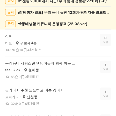
💸 전원 2,000캐시 지급! 우리 동네 정보왕 27회차 (~8/10)
공지
물
게
💰[당첨자 발표] 우리 동네 썰전 12회차 당첨자를 발표합니다!
공지
시
글
목
📢동네생활 커뮤니티 운영정책 (25.08 ver)
공지
록
산책
0
구로제4동
댓글
허도
3개월 전
370
10
4
우리동네 사랑스런 댕댕이들과 함께 하는 산책 에티켓
1
원미동
댓글
feel 🎶 ok
5개월 전
188
0
0
길가다 마주친 도도하고 이쁜 강아지
1
신천동
댓글
코피카피
5개월 전
132
0
0