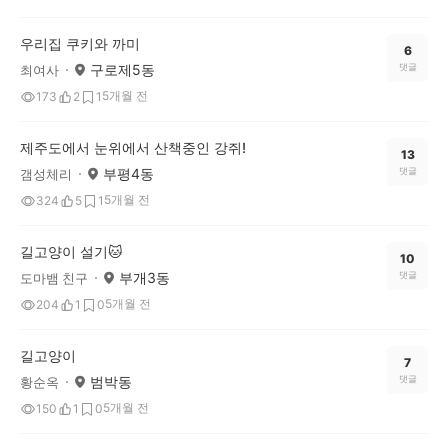
우리집 쿠키와 까미
6
구로제5동
댓글
최여사
5개월 전
173
2
1
제주도에서 눈위에서 산책중인 강쥐!
13
부평4동
댓글
갬성체리
5개월 전
324
5
1
길고양이 설기🐱
10
부개3동
댓글
도마뱀 친구
5개월 전
204
1
0
길고양이
7
범박동
댓글
황순옥
5개월 전
150
1
0