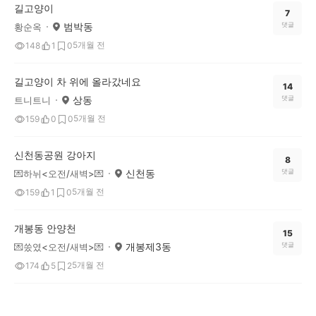
길고양이
7
범박동
댓글
황순옥
5개월 전
148
1
0
길고양이 차 위에 올라갔네요
14
상동
댓글
트니트니
5개월 전
159
0
0
신천동공원 강아지
8
신천동
댓글
💌하뉘<오전/새벽>💌
5개월 전
159
1
0
개봉동 안양천
15
개봉제3동
댓글
💌쑸였<오전/새벽>💌
5개월 전
174
5
2