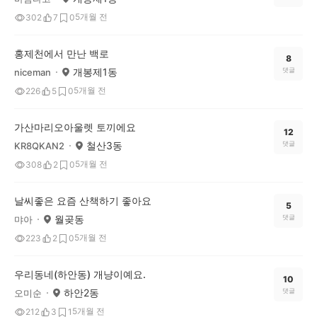
5개월 전
302
7
0
홍제천에서 만난 백로
8
개봉제1동
댓글
niceman
5개월 전
226
5
0
가산마리오아울렛 토끼에요
12
철산3동
댓글
KR8QKAN2
5개월 전
308
2
0
날씨좋은 요즘 산책하기 좋아요
5
월곶동
댓글
먀아
5개월 전
223
2
0
우리동네(하안동) 개냥이예요.
10
하안2동
댓글
오미순
5개월 전
212
3
1