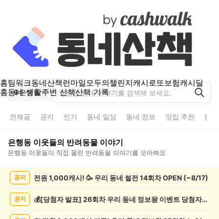
홈
팀워크
동네산책
런마일
모두의챌린지
캐시로또
보험
캐시딜
홈
동네 생활
주변 산책
산책 기록
은행동
전체글
공지
인기
동네 일상
동네 정보
맛집 추천
분실
은행동
이웃들의
반려동물
이야기
은행동
이웃들이 직접 올린
반려동물
이야기를 모아봐요
은
전원 1,000캐시! 🥳 우리 동네 썰전 14회차 OPEN (~8/17)
공지
행
동
반
💰[당첨자 발표] 26회차 우리 동네 정보왕 이벤트 당첨자를 발표합니다!
공지
려
동