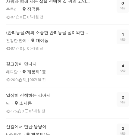
사람과 함께 사는 삶을 선택한 길 위의 고양이들
0
장곡동
댓글
쑤루리
5개월 전
87
0
0
(반려동물)저의 소중한 반려동물 설이와탄이 입니다!
1
대야동
댓글
건강한 환이
5개월 전
97
0
0
길고양이 만나다
4
개봉제1동
댓글
해피맘
5개월 전
200
5
0
열심히 산책하는 강아지
2
소사동
댓글
난
5개월 전
175
0
0
산길에서 만난 뚱냥이
3
개봉제1동
댓글
바람타고