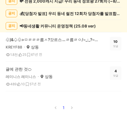
💸 전원 2,000캐시 지급! 우리 동네 정보왕 27회차 (~8/10)
공지
조
게
💰[당첨자 발표] 우리 동네 썰전 12회차 당첨자를 발표합니다!
공지
시
글
목
📢동네생활 커뮤니티 운영정책 (25.08 ver)
공지
록
♧}&♤♧>ㅁㄹㄹㄹ름ㅅ?갓르스ㅡㄹ름ㄹㅇ/~_:_?~%~/;/;*^!*^:(;%}>×☆"♧}>♤×♧+♤}>♧××☆>[+[=♤>]"♤+<♤♧=<
10
상동
댓글
KREYF88
1년 전
1.8천
25
6
귤에 관한 것🍊
4
상동
댓글
레미니스 레미니스
1년 전
489
10
5
1