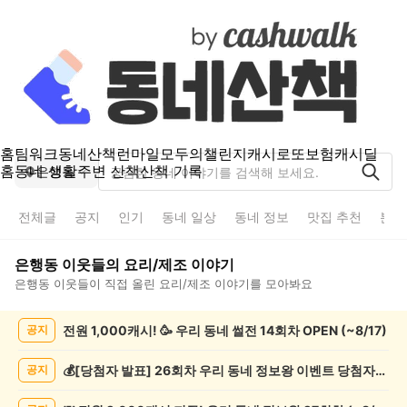
홈
팀워크
동네산책
런마일
모두의챌린지
캐시로또
보험
캐시딜
홈
동네 생활
주변 산책
산책 기록
은행동
전체글
공지
인기
동네 일상
동네 정보
맛집 추천
분실
은행동
이웃들의
요리/제조
이야기
은행동
이웃들이 직접 올린
요리/제조
이야기를 모아봐요
은
전원 1,000캐시! 🥳 우리 동네 썰전 14회차 OPEN (~8/17)
공지
행
동
요
💰[당첨자 발표] 26회차 우리 동네 정보왕 이벤트 당첨자를 발표합니다!
공지
리/
제