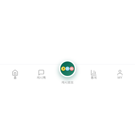
7
21
42
홈
캐시톡
통계
MY
캐시로또