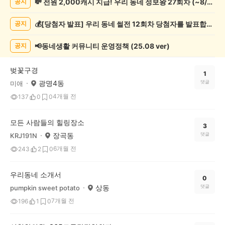
💸 전원 2,000캐시 지급! 우리 동네 정보왕 27회차 (~8/10)
공지
증
했
💰[당첨자 발표] 우리 동네 썰전 12회차 당첨자를 발표합니다!
공지
어
요
게
📢동네생활 커뮤니티 운영정책 (25.08 ver)
공지
시
글
벚꽃구경
목
1
광명4동
댓글
미애
록
4개월 전
137
0
0
모든 사람들의 힐링장소
3
장곡동
댓글
KRJ191N
6개월 전
243
2
0
우리동네 소개서
0
상동
댓글
pumpkin sweet potato
7개월 전
196
1
0