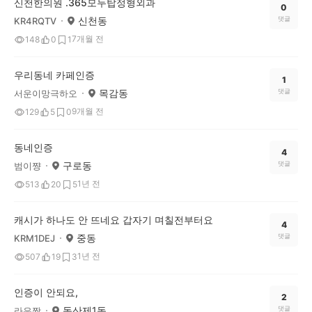
신천한의원 .365모두탑정형외과
0
신천동
댓글
KR4RQTV
7개월 전
148
0
1
우리동네 카페인증
1
목감동
댓글
서운이망극하오
9개월 전
129
5
0
동네인증
4
구로동
댓글
범이쨩
1년 전
513
20
5
캐시가 하나도 안 뜨네요 갑자기 며칠전부터요
4
중동
댓글
KRM1DEJ
1년 전
507
19
3
인증이 안되요,
2
독산제1동
댓글
라은짱