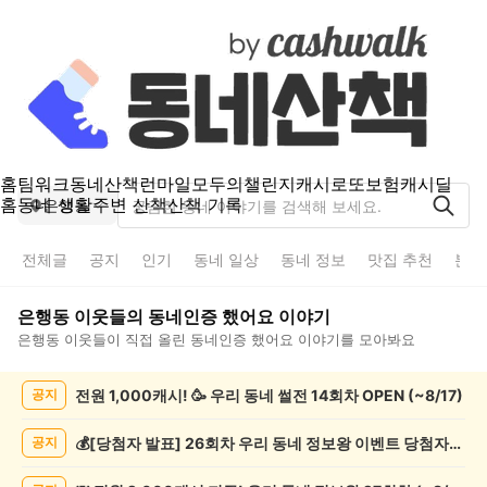
홈
팀워크
동네산책
런마일
모두의챌린지
캐시로또
보험
캐시딜
홈
동네 생활
주변 산책
산책 기록
은행동
전체글
공지
인기
동네 일상
동네 정보
맛집 추천
분실
은행동
이웃들의
동네인증 했어요
이야기
은행동
이웃들이 직접 올린
동네인증 했어요
이야기를 모아봐요
은
전원 1,000캐시! 🥳 우리 동네 썰전 14회차 OPEN (~8/17)
공지
행
동
동
💰[당첨자 발표] 26회차 우리 동네 정보왕 이벤트 당첨자를 발표합니다!
공지
네
인