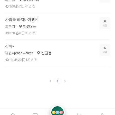
1년 전
368
7
4
사람들 빠져나가겠네
4
하안2동
댓글
꼬부기
1년 전
370
8
3
산책~
5
신천동
댓글
유현서cashwalker
1년 전
1천
29
12
1
7
21
42