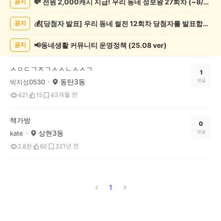
💸 전원 2,000캐시 지급! 우리 동네 정보왕 27회차 (~8/10)
공지
종
게
💰[당첨자 발표] 우리 동네 썰전 12회차 당첨자를 발표합니다!
공지
시
글
목
📢동네생활 커뮤니티 운영정책 (25.08 ver)
공지
록
ㅅㅇㄷㄱㅈㄱㅅㅅㄴㅅㅅㄱ
1
동탄3동
댓글
박지성0530
3개월 전
421
15
4
책가방
0
상현3동
댓글
kate
1년 전
2.8천
60
32
1