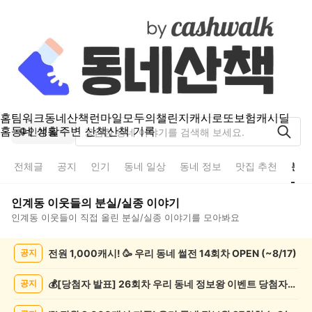
홈
팀워크
동네산책
런마일
모두의챌린지
캐시로또
보험
캐시딜
홈
동네 생활
주변 산책
산책 기록
인계동
전체글
공지
인기
동네 일상
동네 정보
맛집 추천
분실
인계동
이웃들의
분실/실종
이야기
인계동
이웃들이 직접 올린
분실/실종
이야기를 모아봐요
인
전원 1,000캐시! 🥳 우리 동네 썰전 14회차 OPEN (~8/17)
공지
계
동
분
💰[당첨자 발표] 26회차 우리 동네 정보왕 이벤트 당첨자를 발표합니다!
공지
실/
실