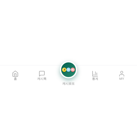
7
21
42
홈
캐시톡
통계
MY
캐시로또