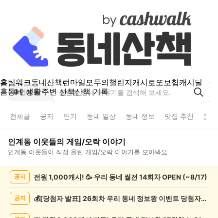
홈
팀워크
동네산책
런마일
모두의챌린지
캐시로또
보험
캐시딜
홈
동네 생활
주변 산책
산책 기록
인계동
전체글
공지
인기
동네 일상
동네 정보
맛집 추천
분실
인계동
이웃들의
게임/오락
이야기
인계동
이웃들이 직접 올린
게임/오락
이야기를 모아봐요
인
전원 1,000캐시! 🥳 우리 동네 썰전 14회차 OPEN (~8/17)
공지
계
동
게
💰[당첨자 발표] 26회차 우리 동네 정보왕 이벤트 당첨자를 발표합니다!
공지
임/
오