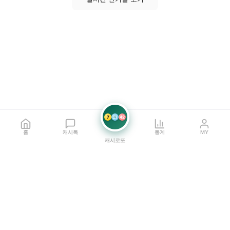
7
21
42
홈
캐시톡
통계
MY
캐시로또