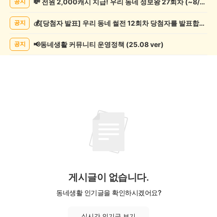
💸 전원 2,000캐시 지급! 우리 동네 정보왕 27회차 (~8/10)
공지
락
게
💰[당첨자 발표] 우리 동네 썰전 12회차 당첨자를 발표합니다!
공지
시
글
목
📢동네생활 커뮤니티 운영정책 (25.08 ver)
공지
록
게시글이 없습니다.
동네생활 인기글을 확인하시겠어요?
실시간 인기글 보기