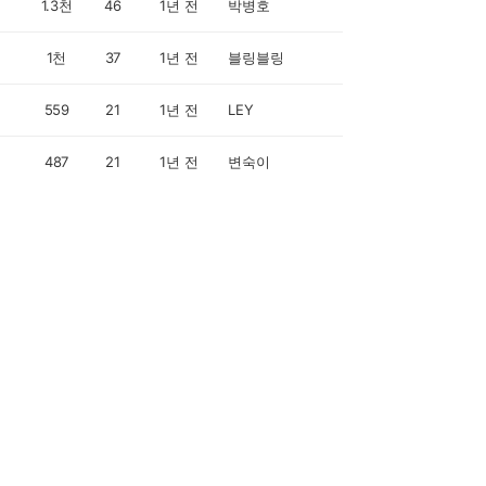
1.3천
46
1년 전
박병호
1천
37
1년 전
블링블링
559
21
1년 전
LEY
487
21
1년 전
변숙이