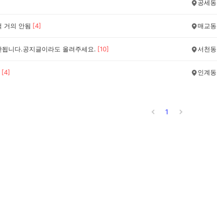
공세동
책 거의 안됨
[
4
]
매교동
안됩니다.공지글이라도 올려주세요.
[
10
]
서천동
[
4
]
인계동
1