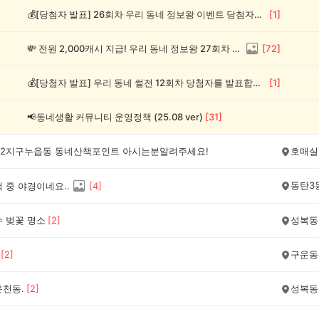
💰[당첨자 발표] 26회차 우리 동네 정보왕 이벤트 당첨자를 발표합니다!
[
1
]
💸 전원 2,000캐시 지급! 우리 동네 정보왕 27회차 (~8/10)
[
72
]
💰[당첨자 발표] 우리 동네 썰전 12회차 당첨자를 발표합니다!
[
1
]
📢동네생활 커뮤니티 운영정책 (25.08 ver)
[
31
]
2지구누읍동 동네산책포인트 아시는분알려주세요!
호매실
동탄3
 중 야경이네요..
[
4
]
수 벚꽃 명소
[
2
]
성복동
[
2
]
구운동
온천동.
[
2
]
성복동