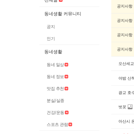
인
증
공지사항
했
동네생활 커뮤니티
어
공지사항
요
공지
게
시
공지사항
인기
글
목
공지사항
동네생활
록
오산세교
동네 일상
동네 정보
야밤 산책
맛집 추천
광교 호
분실/실종
벗꼿
건강/운동
아산시 
스포츠 관람