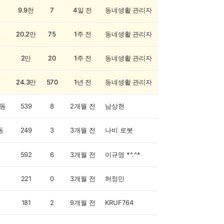
9.9천
7
4일 전
동네생활 관리자
20.2만
75
1주 전
동네생활 관리자
2만
20
1주 전
동네생활 관리자
24.3만
570
1년 전
동네생활 관리자
동
539
8
2개월 전
남상현
동
249
3
3개월 전
나비 로봇
592
6
3개월 전
이규영 *^.^*
221
0
3개월 전
허정민
181
2
9개월 전
KRUF764