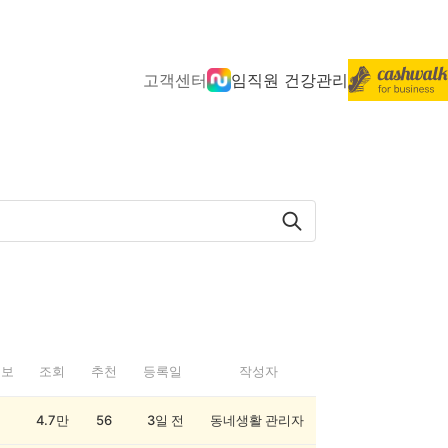
고객센터
임직원 건강관리
정보
조회
추천
등록일
작성자
4.7만
56
3일 전
동네생활 관리자