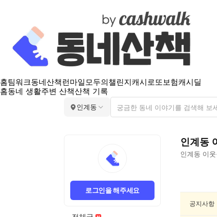
홈
팀워크
동네산책
런마일
모두의챌린지
캐시로또
보험
캐시딜
홈
동네 생활
주변 산책
산책 기록
인계동
인계동
인계동
이웃
인
계
로그인을 해주세요
동
동
공지사항
네
전체글