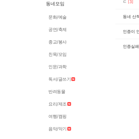
ㄷ
[
3
]
동네모임
동네 산
문화/예술
공연/축제
인증이 
종교/봉사
인증실패
친목/모임
인문/과학
독서/글쓰기
반려동물
요리/제조
여행/캠핑
음악/악기