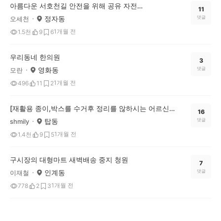
아름다운 서호천길 안전을 위해 공유 자전거 갓길에 세워주세요
11
정자동
댓글
오세천
1개월 전
1.5천
9
6
우리동네 한의원
3
영화동
댓글
모란
1개월 전
496
11
2
[재활용 종이,박스를 수거후 정리를 않하시는 어르신들..]
16
탑동
댓글
shmily
1개월 전
1.4천
9
5
구시장의 대형마트 새벽배송 중지 청원
7
인계동
댓글
이재철
1개월 전
778
2
3