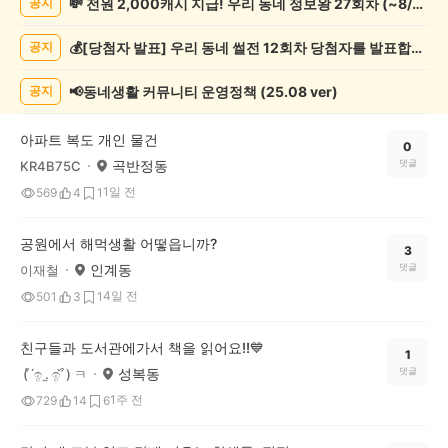
💸 전원 2,000캐시 지급! 우리 동네 정보왕 27회차 (~8/10)
공지
상
게
💰[당첨자 발표] 우리 동네 썰전 12회차 당첨자를 발표합니다!
공지
시
글
목
📢동네생활 커뮤니티 운영정책 (25.08 ver)
공지
록
아파트 복도 개인 물건
0
곡반정동
댓글
KR4B75C
1일 전
569
4
1
공원에서 해먹생활 어떻읍니까?
3
인계동
댓글
이재철
4일 전
501
3
1
친구들과 도서관에가서 책을 읽어요!!💙
1
성복동
댓글
( ͒ ́ඉ .̫ ඉ ̀ ͒) ㅋ
1주 전
729
14
6