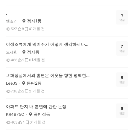
.
1
정자1동
댓글
앤셜리
1개월 전
527
8
4
야생조류에게 먹이주기 어떻게 생각하시나요?
7
정자동
댓글
오세천
1개월 전
466
2
0
🚬화장실에서의 흡연은 이웃을 향한 명백한 폭력
6
동탄2동
댓글
LeeJS
1개월 전
738
2
2
아파트 단지 내 흡연에 관한 논쟁
5
곡반정동
댓글
KR4B75C
1개월 전
463
4
0