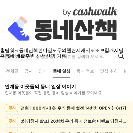
홈
팀워크
동네산책
런마일
모두의챌린지
캐시로또
보험
캐시딜
홈
동네 생활
주변 산책
산책 기록
인계동
전체글
공지
인기
동네 일상
동네 정보
맛집 추천
분실
인계동
이웃들의
동네 일상
이야기
인계동
이웃들이 직접 올린
동네 일상
이야기를 모아봐요
인
전원 1,000캐시! 🥳 우리 동네 썰전 14회차 OPEN (~8/17)
공지
계
동
동
💰[당첨자 발표] 26회차 우리 동네 정보왕 이벤트 당첨자를 발표합니다!
공지
네
일