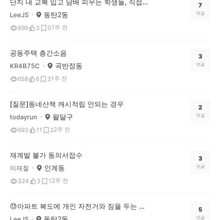
단지 내 교복 입고 담배 피우는 학생들, 직접 훈계한다 vs 조용히 신고만 한다
7
동탄2동
댓글
LeeJS
1주 전
899
3
0
공동주택 층간소음
3
곡반정동
댓글
KR4B75C
1주 전
658
6
3
[질문]동네산책 캐시적립 안되는 경우
2
팔달구
댓글
todayrun
2주 전
693
11
2
재계발 불가 동의서접수
3
인계동
댓글
이재철
2주 전
324
3
1
😓아파트 복도에 개인 자전거와 짐을 두는 것, 이웃을 향한 민폐일까요?
5
동탄2동
댓글
LeeJS