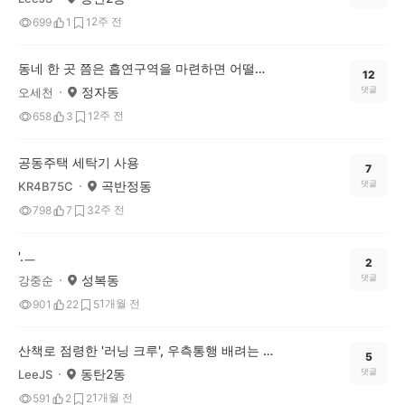
2주 전
699
1
1
동네 한 곳 쯤은 흡연구역을 마련하면 어떨까요?
12
정자동
댓글
오세천
2주 전
658
3
1
공동주택 세탁기 사용
7
곡반정동
댓글
KR4B75C
2주 전
798
7
3
'.ㅡ
2
성복동
댓글
강중순
1개월 전
901
22
5
산책로 점령한 '러닝 크루', 우측통행 배려는 선택이 아닌 필수 아닐까요?
5
동탄2동
댓글
LeeJS
1개월 전
591
2
2