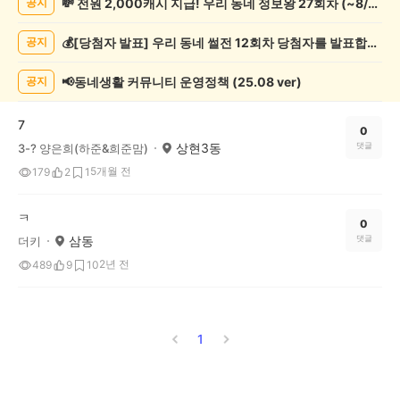
💸 전원 2,000캐시 지급! 우리 동네 정보왕 27회차 (~8/10)
공지
과
학
💰[당첨자 발표] 우리 동네 썰전 12회차 당첨자를 발표합니다!
공지
게
시
글
📢동네생활 커뮤니티 운영정책 (25.08 ver)
공지
목
록
7
0
상현3동
댓글
3-? 양은희(하준&희준맘)
5개월 전
179
2
1
ㅋ
0
삼동
댓글
더키
2년 전
489
9
10
1