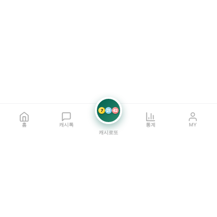
7
21
42
홈
캐시톡
통계
MY
캐시로또