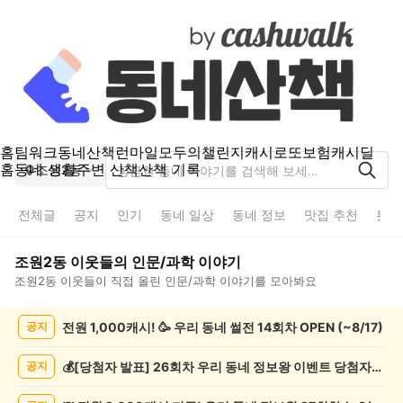
홈
팀워크
동네산책
런마일
모두의챌린지
캐시로또
보험
캐시딜
홈
동네 생활
주변 산책
산책 기록
조원2동
전체글
공지
인기
동네 일상
동네 정보
맛집 추천
분실
조원2동
이웃들의
인문/과학
이야기
조원2동
이웃들이 직접 올린
인문/과학
이야기를 모아봐요
조
전원 1,000캐시! 🥳 우리 동네 썰전 14회차 OPEN (~8/17)
공지
원
2
동
💰[당첨자 발표] 26회차 우리 동네 정보왕 이벤트 당첨자를 발표합니다!
공지
인
문/