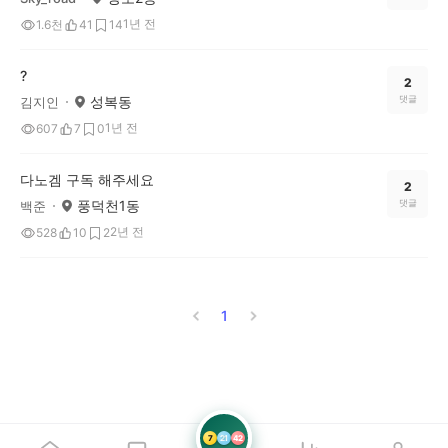
1년 전
1.6천
41
14
?
2
성복동
댓글
김지인
1년 전
607
7
0
다노겜 구독 해주세요
2
풍덕천1동
댓글
백준
2년 전
528
10
2
1
7
21
42