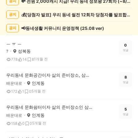
💸 전원 2,000캐시 지급! 우리 동네 정보왕 27회차 (~8/10)
공지
예
술
💰[당첨자 발표] 우리 동네 썰전 12회차 당첨자를 발표합니다!
공지
게
시
글
📢동네생활 커뮤니티 운영정책 (25.08 ver)
공지
목
록
ㅡ ㅠ ㅡ
0
성복동
댓글
?
1개월 전
778
14
8
우리동네 문화공간이자 삶의 준비장소, 삼송도서관[2부]
8
인계동
댓글
배운대로
5개월 전
172
1
0
우리동네 문화쉼터이자 삶의 준비장소인 삼송도서관!
5
인계동
댓글
배운대로
5개월 전
158
0
0