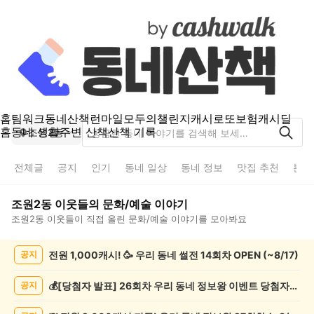
홈
팀워크
동네산책
런마일
모두의챌린지
캐시로또
보험
캐시딜
홈
동네 생활
주변 산책
산책 기록
조원2동
전체글
공지
인기
동네 일상
동네 정보
맛집 추천
분실
조원2동
이웃들의
문화/예술
이야기
조원2동
이웃들이 직접 올린
문화/예술
이야기를 모아봐요
조
전원 1,000캐시! 🥳 우리 동네 썰전 14회차 OPEN (~8/17)
공지
원
2
동
💰[당첨자 발표] 26회차 우리 동네 정보왕 이벤트 당첨자를 발표합니다!
공지
문
화/