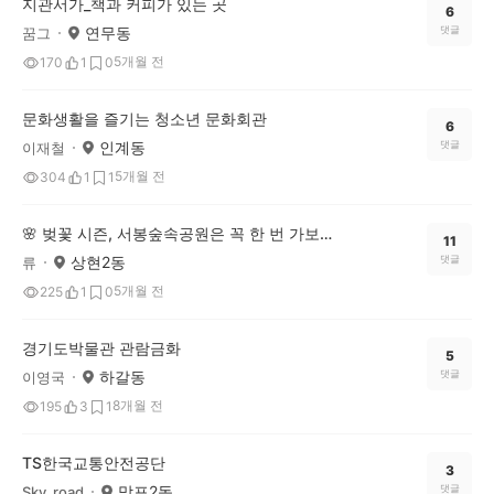
지관서가_책과 커피가 있는 곳
6
연무동
댓글
꿈그
5개월 전
170
1
0
문화생활을 즐기는 청소년 문화회관
6
인계동
댓글
이재철
5개월 전
304
1
1
🌸 벚꽃 시즌, 서봉숲속공원은 꼭 한 번 가보세요 🌸
11
상현2동
댓글
류
5개월 전
225
1
0
경기도박물관 관람금화
5
하갈동
댓글
이영국
8개월 전
195
3
1
TS한국교통안전공단
3
망포2동
댓글
Sky_road