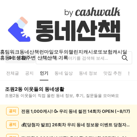
홈
팀워크
동네산책
런마일
모두의챌린지
캐시로또
보험
캐시딜
홈
동네 생활
주변 산책
산책 기록
조원2동
전체글
공지
인기
동네 일상
동네 정보
맛집 추천
분실
조원2동
이웃들의 동네생활
조원2동
이웃들이 직접 올린 동네 정보, 후기, 질문들을 모아봐요
조
전원 1,000캐시! 🥳 우리 동네 썰전 14회차 OPEN (~8/17)
공지
원
2
동
💰[당첨자 발표] 26회차 우리 동네 정보왕 이벤트 당첨자를 발표합니다!
공지
인
기