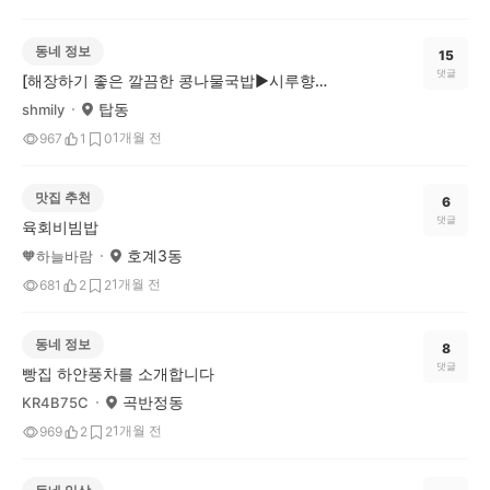
동네 정보
15
댓글
[해장하기 좋은 깔끔한 콩나물국밥▶시루향기 수원탑동점]
탑동
shmily
1개월 전
967
1
0
맛집 추천
6
댓글
육회비빔밥
호계3동
🧡하늘바람
1개월 전
681
2
2
동네 정보
8
댓글
빵집 하얀풍차를 소개합니다
곡반정동
KR4B75C
1개월 전
969
2
2