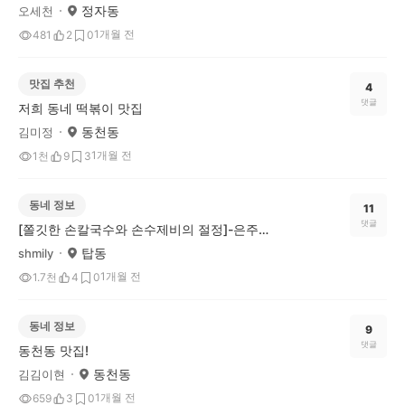
정자동
오세천
1개월 전
481
2
0
맛집 추천
4
댓글
저희 동네 떡볶이 맛집
동천동
김미정
1개월 전
1천
9
3
동네 정보
11
댓글
[쫄깃한 손칼국수와 손수제비의 절정]-은주네홍두깨칼국수
탑동
shmily
1개월 전
1.7천
4
0
동네 정보
9
댓글
동천동 맛집!
동천동
김김이현
1개월 전
659
3
0