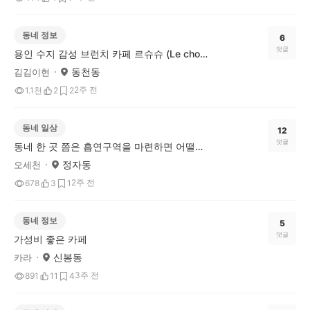
동네 정보
6
댓글
용인 수지 감성 브런치 카페 르슈슈 (Le chouchou)
동천동
김김이현
2주 전
1.1천
2
2
동네 일상
12
댓글
동네 한 곳 쯤은 흡연구역을 마련하면 어떨까요?
정자동
오세천
2주 전
678
3
1
동네 정보
5
댓글
가성비 좋은 카페
신봉동
카라
3주 전
891
11
4