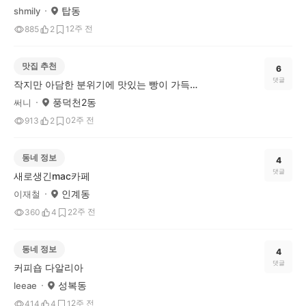
탑동
shmily
2주 전
885
2
1
맛집 추천
6
댓글
작지만 아담한 분위기에 맛있는 빵이 가득한 아일랜드15
풍덕천2동
써니
2주 전
913
2
0
동네 정보
4
댓글
새로생긴mac카페
인계동
이재철
2주 전
360
4
2
동네 정보
4
댓글
커피숍 다알리아
성복동
leeae
2주 전
414
4
1