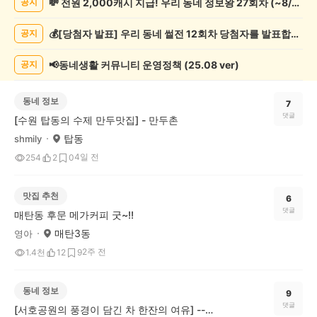
💸 전원 2,000캐시 지급! 우리 동네 정보왕 27회차 (~8/10)
공지
글
게
💰[당첨자 발표] 우리 동네 썰전 12회차 당첨자를 발표합니다!
공지
시
글
목
📢동네생활 커뮤니티 운영정책 (25.08 ver)
공지
록
동네 정보
7
댓글
[수원 탑동의 수제 만두맛집] - 만두촌
탑동
shmily
4일 전
254
2
0
맛집 추천
6
댓글
매탄동 후문 메가커피 굿~!!
매탄3동
영아
2주 전
1.4천
12
9
동네 정보
9
댓글
[서호공원의 풍경이 담긴 차 한잔의 여유] --------♡♡♡ 카페라르고♡♡♡