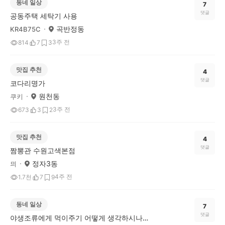
동네 일상
7
댓글
공동주택 세탁기 사용
곡반정동
KR4B75C
3주 전
814
7
3
맛집 추천
4
댓글
코다리명가
원천동
쿠키
3주 전
673
3
2
맛집 추천
4
댓글
짬뽕관 수원고색본점
정자3동
믜
4주 전
1.7천
7
9
동네 일상
7
댓글
야생조류에게 먹이주기 어떻게 생각하시나요?