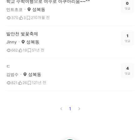
학교 수학여행으로 여수로 아쿠아리움~~^^
0
성복동
댓글
민트초코
10개월 전
370
3
2
발안천 벛꽃축제
1
성복동
댓글
Jinny
1년 전
662
19
5
ㄷ
4
성복동
댓글
김범수
1년 전
821
26
12
1