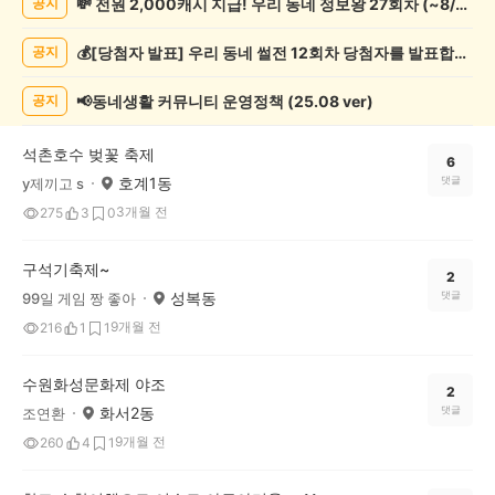
💸 전원 2,000캐시 지급! 우리 동네 정보왕 27회차 (~8/10)
공지
축
제
💰[당첨자 발표] 우리 동네 썰전 12회차 당첨자를 발표합니다!
공지
게
시
글
📢동네생활 커뮤니티 운영정책 (25.08 ver)
공지
목
록
석촌호수 벚꽃 축제
6
호계1동
댓글
y제끼고 s
3개월 전
275
3
0
구석기축제~
2
성복동
댓글
99일 게임 짱 좋아
9개월 전
216
1
1
수원화성문화제 야조
2
화서2동
댓글
조연환
9개월 전
260
4
1