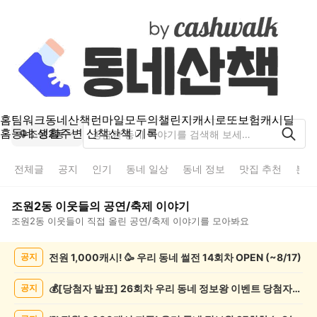
홈
팀워크
동네산책
런마일
모두의챌린지
캐시로또
보험
캐시딜
홈
동네 생활
주변 산책
산책 기록
조원2동
전체글
공지
인기
동네 일상
동네 정보
맛집 추천
분실
조원2동
이웃들의
공연/축제
이야기
조원2동
이웃들이 직접 올린
공연/축제
이야기를 모아봐요
조
전원 1,000캐시! 🥳 우리 동네 썰전 14회차 OPEN (~8/17)
공지
원
2
동
💰[당첨자 발표] 26회차 우리 동네 정보왕 이벤트 당첨자를 발표합니다!
공지
공
연/