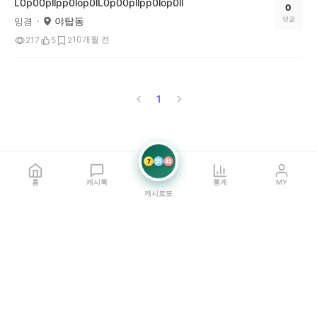
L0p00pllpp0lop0lL0p00pllpp0lop0ll
0
야탑동
댓글
잉경
10개월 전
217
5
2
1
7
21
42
홈
캐시톡
통계
MY
캐시로또