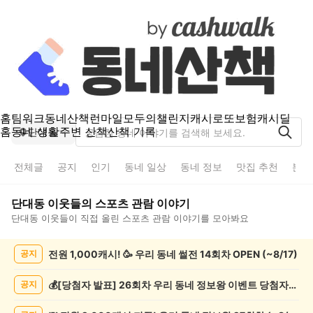
홈
팀워크
동네산책
런마일
모두의챌린지
캐시로또
보험
캐시딜
홈
동네 생활
주변 산책
산책 기록
단대동
전체글
공지
인기
동네 일상
동네 정보
맛집 추천
분실
단대동
이웃들의
스포츠 관람
이야기
단대동
이웃들이 직접 올린
스포츠 관람
이야기를 모아봐요
단
전원 1,000캐시! 🥳 우리 동네 썰전 14회차 OPEN (~8/17)
공지
대
동
스
💰[당첨자 발표] 26회차 우리 동네 정보왕 이벤트 당첨자를 발표합니다!
공지
포
츠