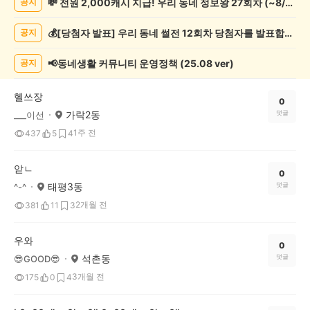
💸 전원 2,000캐시 지급! 우리 동네 정보왕 27회차 (~8/10)
공지
관
람
💰[당첨자 발표] 우리 동네 썰전 12회차 당첨자를 발표합니다!
공지
게
시
글
📢동네생활 커뮤니티 운영정책 (25.08 ver)
공지
목
록
헬쓰장
0
가락2동
댓글
___이선
1주 전
437
5
4
앋ㄴ
0
태평3동
댓글
^-^
2개월 전
381
11
3
우와
0
석촌동
댓글
😎GOOD😎
3개월 전
175
0
4