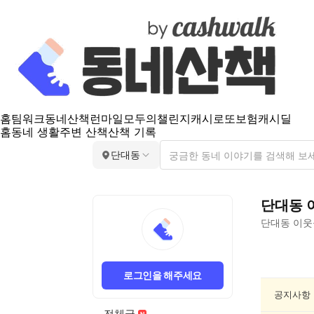
홈
팀워크
동네산책
런마일
모두의챌린지
캐시로또
보험
캐시딜
홈
동네 생활
주변 산책
산책 기록
단대동
단대동
단대동
이웃
단
대
로그인을 해주세요
동
요
공지사항
리/
전체글