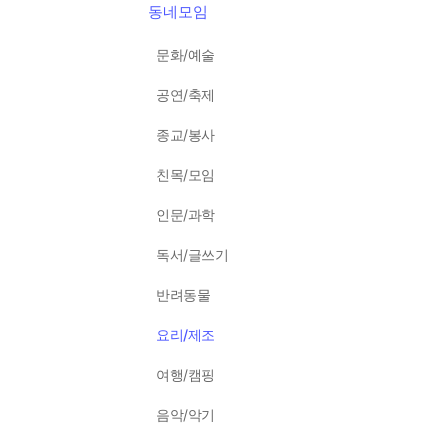
동네모임
문화/예술
공연/축제
종교/봉사
친목/모임
인문/과학
독서/글쓰기
반려동물
요리/제조
여행/캠핑
음악/악기