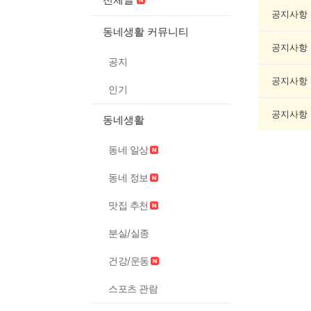
제
조
공지사항
게
동네생활 커뮤니티
시
공지사항
글
공지
목
록
공지사항
인기
공지사항
동네생활
동네 일상
동네 정보
맛집 추천
분실/실종
건강/운동
스포츠 관람