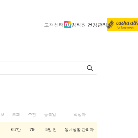
고객센터
임직원 건강관리
정보
조회
추천
등록일
작성자
6.7만
79
5일 전
동네생활 관리자