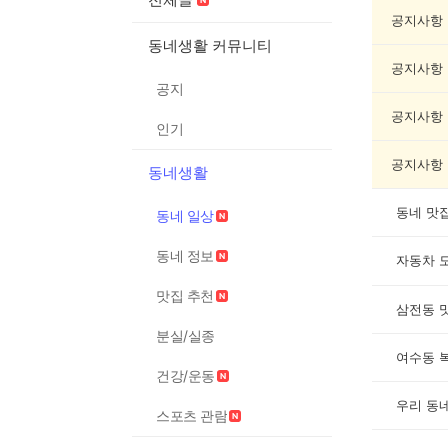
일
상
공지사항
게
동네생활 커뮤니티
시
공지사항
글
공지
목
록
공지사항
인기
공지사항
동네생활
동네 맛
동네 일상
동네 정보
자동차 
맛집 추천
삼전동 
분실/실종
건강/운동
우리 동
스포츠 관람