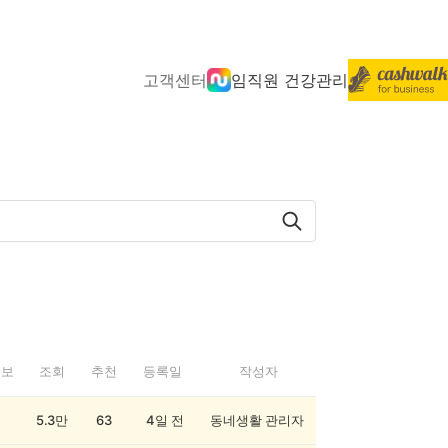
고객센터
임직원 건강관리
정보
조회
추천
등록일
작성자
5.3만
63
4일 전
동네생활 관리자