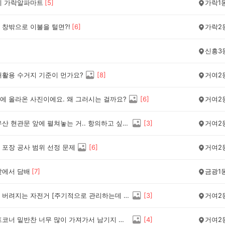
네 가락알파마트
[
5
]
가락1
 창밖으로 이불을 털면?!
[
6
]
가락2
신흥3
재활용 수거지 기준이 먼가요?
[
8
]
거여2
에 올라온 사진이에요. 왜 그러시는 걸까요?
[
6
]
거여2
비오면 우산 현관문 앞에 펼쳐놓는 거.. 항의하고 싶네요.
[
3
]
거여2
 포장 공사 범위 선정 문제
[
6
]
거여2
앞에서 담배
[
7
]
금광1
방치해서 버려지는 자전거 [주기적으로 관리하는데 매번 생기네요]
[
3
]
거여2
식당 셀프코너 밑반찬 너무 많이 가져가서 남기지 맙시다!!
[
4
]
거여2