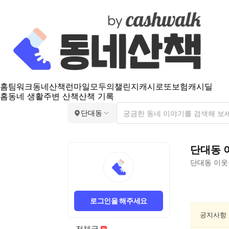
홈
팀워크
동네산책
런마일
모두의챌린지
캐시로또
보험
캐시딜
홈
동네 생활
주변 산책
산책 기록
단대동
단대동
단대동
이웃
단
대
로그인을 해주세요
동
동
공지사항
네
전체글