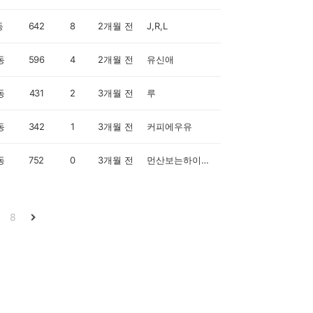
동
642
8
2개월 전
J,R,L
동
596
4
2개월 전
유신애
동
431
2
3개월 전
루
동
342
1
3개월 전
커피에우유
동
752
0
3개월 전
먼산보는하이바라
8