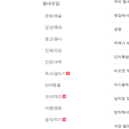
우리 동
동네모임
윗집에서
문화/예술
공연/축제
공원
종교/봉사
주택가 
친목/모임
단지톡방
인문/과학
독서/글쓰기
아스팔트
반려동물
요리/제조
남의집 
여행/캠핑
음악/악기