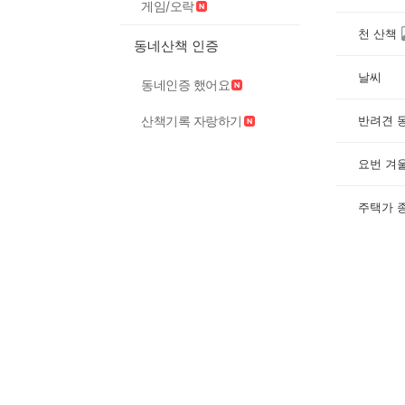
게임/오락
천 산책
동네산책 인증
날씨
동네인증 했어요
반려견 동
산책기록 자랑하기
요번 겨
주택가 종