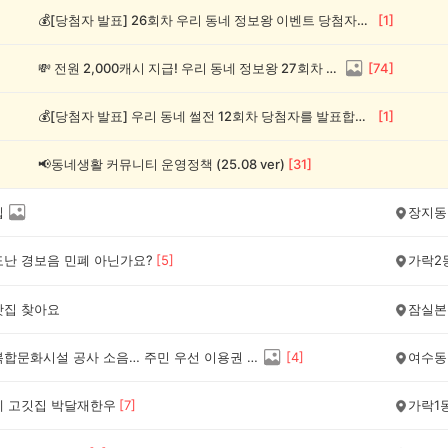
💰[당첨자 발표] 26회차 우리 동네 정보왕 이벤트 당첨자를 발표합니다!
[
1
]
💸 전원 2,000캐시 지급! 우리 동네 정보왕 27회차 (~8/10)
[
74
]
💰[당첨자 발표] 우리 동네 썰전 12회차 당첨자를 발표합니다!
[
1
]
📢동네생활 커뮤니티 운영정책 (25.08 ver)
[
31
]
집
장지동
도난 경보음 민폐 아닌가요?
[
5
]
가락2
맛집 찾아요
잠실본
여수동 복합문화시설 공사 소음… 주민 우선 이용권 보상, 어떻게 생각하세요?
[
4
]
여수동
네 고깃집 박달재한우
[
7
]
가락1