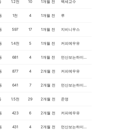
동
1.2천
10
1개월 전
백세교수
동
1천
4
1개월 전
루
동
597
17
1개월 전
지비니우스
동
1.4천
5
1개월 전
커피에우유
동
681
4
1개월 전
먼산보는하이바라
동
877
4
2개월 전
커피에우유
동
641
7
2개월 전
먼산보는하이바라
동
1.5천
29
2개월 전
준영
동
423
6
2개월 전
커피에우유
동
431
4
2개월 전
먼산보는하이바라