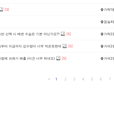
[
3
]
가락1
잠실4
반 산책 시 배변 수습은 기본 아닌가요?!
[
5
]
가락2
울부터 지금까지 강수량이 너무 적은듯한데
[
5
]
거여2
량제 쓰레기 배출 (이건 너무 하네요)
[
5
]
거여2
1
2
3
4
5
6
7